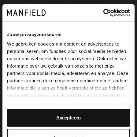
Jouw privacyvoorkeuren
We gebruiken cookies om content en advertenties te
personaliseren, om functies voor social media te bieden
×
en om ons websiteverkeer te analyseren. Ook delen we
View this website in English?
informatie over uw gebruik van onze site met onze
partners voor social media, adverteren en analyse. Deze
Manfield
Manfield
It looks like your language isn't Dutch. Would
partners kunnen deze gegevens combineren met andere
Weiße Sandaletten in Flecht-Optik
Weiße Veloursleder-Sandaletten
you like to switch to English?
informatie die u aan ze heeft verstrekt of die ze hebben
83.99
62.99
119.99
89.99
verzameld op basis van uw gebruik van hun services.
Yes, switch to
No, stay in Dutch
English
Accepteren