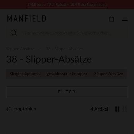
Zum Inhalt springen
SALE bis zu 70 % Rabatt + 10% Extra kassenrabatt
Slipper-Absätze
38 - Slipper-Absätze
38 - Slipper-Absätze
Slingbackpumps
geschlossene Pumpen
Slipper-Absätze
FILTER
Empfohlen
4 Artikel