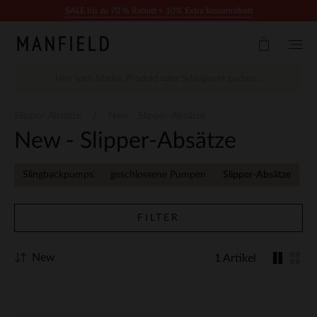
Zum Inhalt springen
SALE bis zu 70 % Rabatt + 10% Extra kassenrabatt
Slipper-Absätze
New - Slipper-Absätze
New - Slipper-Absätze
Slingbackpumps
geschlossene Pumpen
Slipper-Absätze
FILTER
New
1 Artikel