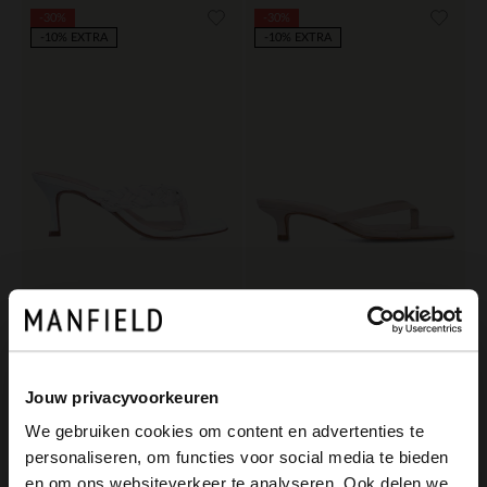
-30%
-30%
-10% EXTRA
-10% EXTRA
Manfield
Manfield
Weiße Sandaletten in Flecht-Optik
Weiße Veloursleder-Sandaletten
83.99
62.99
119.99
89.99
Jouw privacyvoorkeuren
We gebruiken cookies om content en advertenties te
personaliseren, om functies voor social media te bieden
×
en om ons websiteverkeer te analyseren. Ook delen we