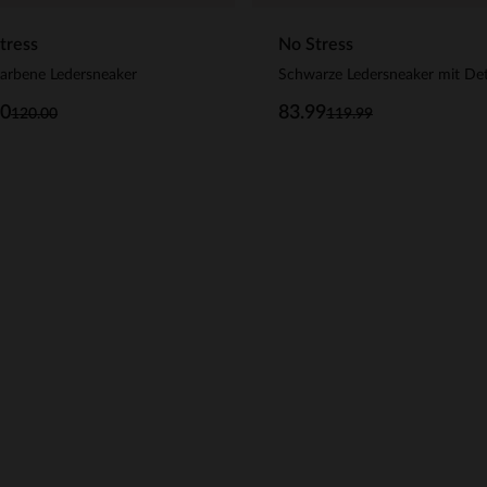
tress
No Stress
arbene Ledersneaker
Schwarze Ledersneaker mit Det
00
83.99
120.00
119.99