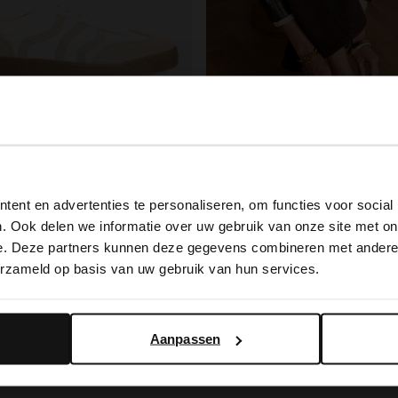
tress
e Ledersneaker
View this website in English?
.99
ent en advertenties te personaliseren, om functies voor social
It looks like your language isn't Dutch. Would you like to
. Ook delen we informatie over uw gebruik van onze site met on
No Stress
switch to English?
e. Deze partners kunnen deze gegevens combineren met andere i
erzameld op basis van uw gebruik van hun services.
119.99
Yes, switch to English
No, stay in Dutch
Aanpassen