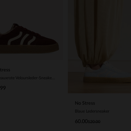
tress
Bordeauxrote Veloursleder-Sneaker mit Kunstfellfutter
.99
No Stress
Blaue Ledersneaker
60.00
120.00