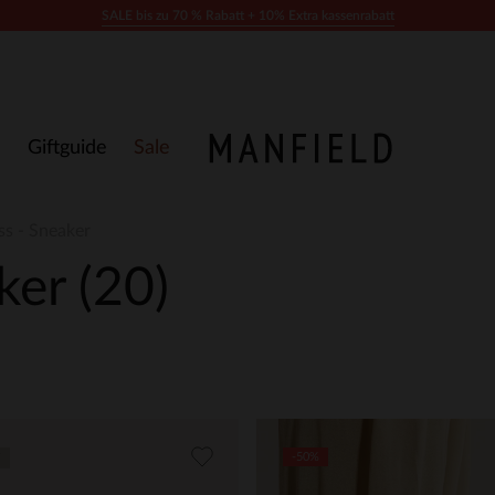
SALE bis zu 70 % Rabatt + 10% Extra kassenrabatt
Giftguide
Sale
ss - Sneaker
aker
(20)
-50%