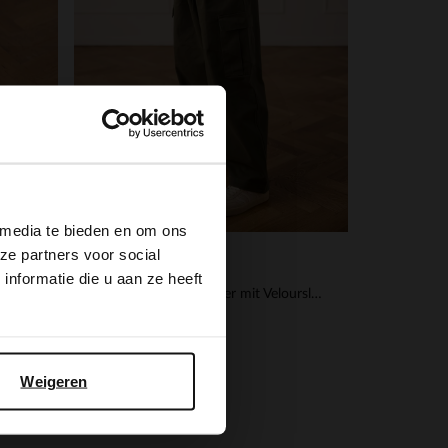
×
 media te bieden en om ons
ze partners voor social
No Stress
nformatie die u aan ze heeft
Beigefarbene Sneaker mit bordeauxroten Details
Offwhite Ledersneaker mit Veloursleder-Details
71.99
119.98
Weigeren