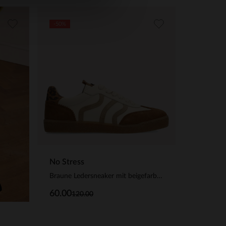
-50%
No Stress
Braune Ledersneaker mit beigefarbenen Details
60.00
120.00