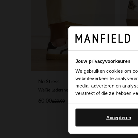
No S
Weiß
Jouw privacyvoorkeuren
119
We gebruiken cookies om cont
websiteverkeer te analyseren
No Stress
media, adverteren en analys
Weiße Ledersneaker mit schwarzen Details
verstrekt of die ze hebben v
60.00
120.00
Accepteren