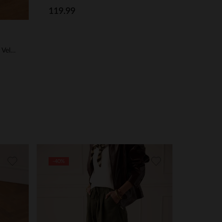
119.99
Bordeauxrote Ledersneaker mit Veloursleder-Details
-40%