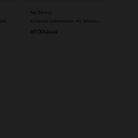
No Stress
ails
Schwarze Ledersneaker mit Veloursleder-Details
60.00
120.00