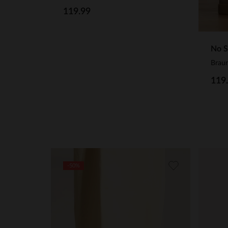
119.99
No S
119
-50%