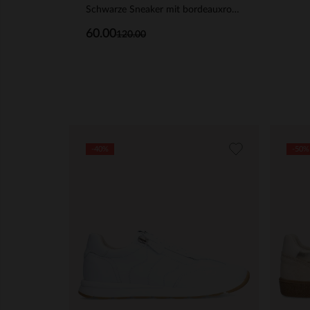
Schwarze Sneaker mit bordeauxroten Details
60.00
120.00
-40%
-50%