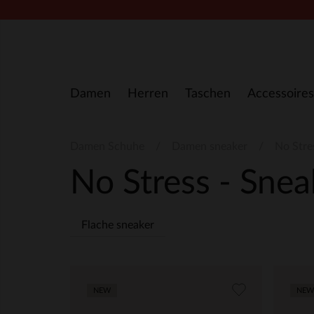
Zum Inhalt springen
Damen
Herren
Taschen
Accessoires
Damen Schuhe
Damen sneaker
No Stre
No Stress - Sne
Flache sneaker
NEW
NEW