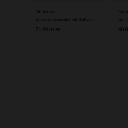
No Stress
No S
Weiße Ledersneaker mit Reißverschluss
Goldf
71.99
60.
119.98