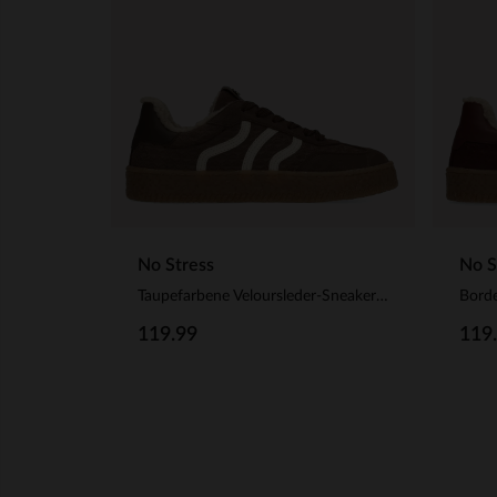
No Stress
No S
Taupefarbene Veloursleder-Sneaker mit Kunstfellfutter
119.99
119