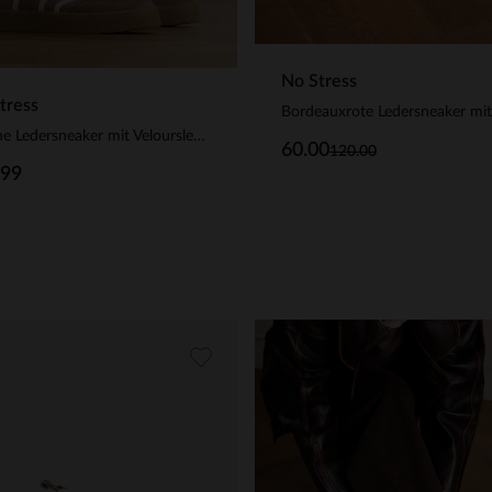
No Stress
tress
Braune Ledersneaker mit Veloursleder-Details
60.00
120.00
.99