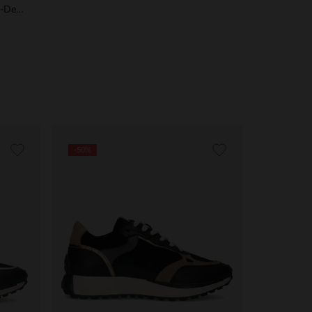
Schwarze Ledersneaker mit Leo-Details
-50%