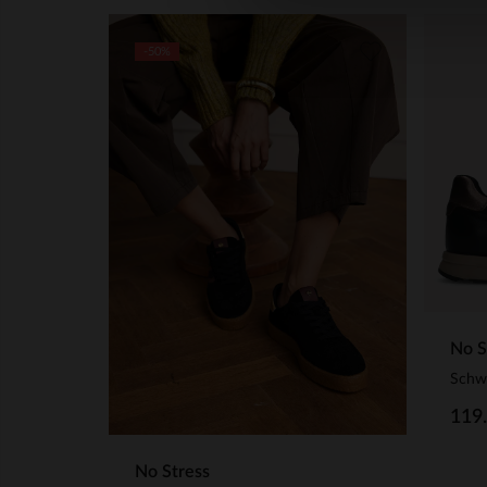
-50%
No S
119
No Stress