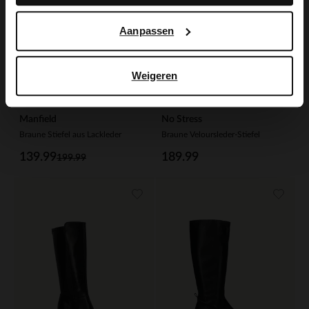
Aanpassen
Weigeren
Manfield
No Stress
Braune Stiefel aus Lackleder
Braune Veloursleder-Stiefel
139.99
189.99
199.99