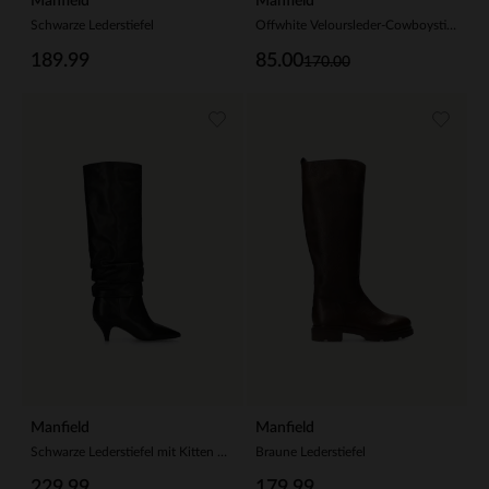
Manfield
Manfield
Schwarze Lederstiefel
Offwhite Veloursleder-Cowboystiefel mit Fransen
189.99
85.00
170.00
Manfield
Manfield
Schwarze Lederstiefel mit Kitten Heel
Braune Lederstiefel
229.99
179.99