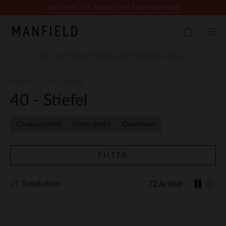
Zum Inhalt springen
SALE bis zu 70 % Rabatt + 10% Extra kassenrabatt
Stiefel
40 - Stiefel
40 - Stiefel
Cowboystiefel
Hohe stiefel
Overknees
FILTER
Empfohlen
72 Artikel