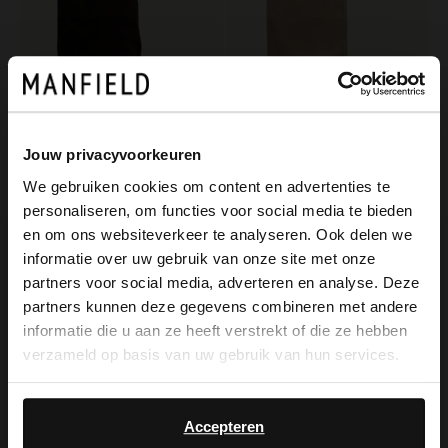
Jouw privacyvoorkeuren
We gebruiken cookies om content en advertenties te
personaliseren, om functies voor social media te bieden
×
Manfield
Manfield
en om ons websiteverkeer te analyseren. Ook delen we
View this website in English?
Braune Veloursleder-Stiefel mit Umschlag
Beigefarbene Veloursleder-Stiefel mit Umschlag
informatie over uw gebruik van onze site met onze
partners voor social media, adverteren en analyse. Deze
199.99
199.99
It looks like your language isn't Dutch. Would
partners kunnen deze gegevens combineren met andere
you like to switch to English?
informatie die u aan ze heeft verstrekt of die ze hebben
-30%
verzameld op basis van uw gebruik van hun services.
-10% EXTRA
Yes, switch to
No, stay in Dutch
English
Accepteren