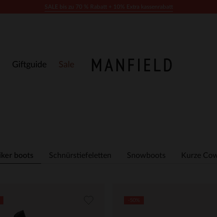
SALE bis zu 70 % Rabatt + 10% Extra kassenrabatt
Giftguide
Sale
iker boots
Schnürstiefeletten
Snowboots
Kurze Cow
-50%