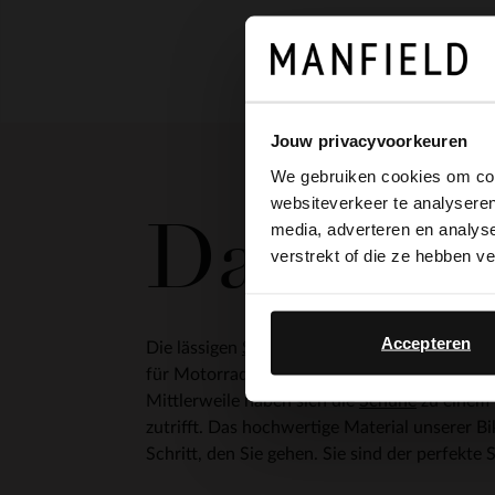
Jouw privacyvoorkeuren
We gebruiken cookies om cont
websiteverkeer te analyseren
Damen B
media, adverteren en analys
verstrekt of die ze hebben v
Accepteren
Die lässigen
Stiefeletten
sind bereits seit Jah
für Motorradfahrer entworfen und waren aus
Mittlerweile haben sich die
Schuhe
zu einem 
zutrifft. Das hochwertige Material unserer B
Schritt, den Sie gehen. Sie sind der perfekte 