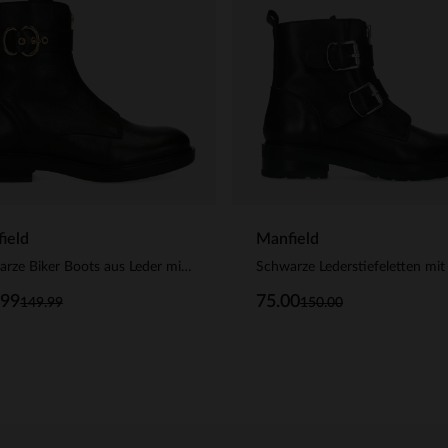
ield
Manfield
Schwarze Biker Boots aus Leder mit Schnalle
.99
75.00
149.99
150.00