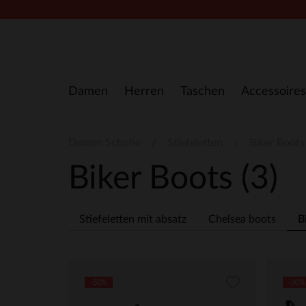
Zum Inhalt springen
Damen
Herren
Taschen
Accessoires
Damen Schuhe
Stiefeletten
Biker Boots
Biker Boots
(3)
Stiefeletten mit absatz
Chelsea boots
B
-50%
-30%