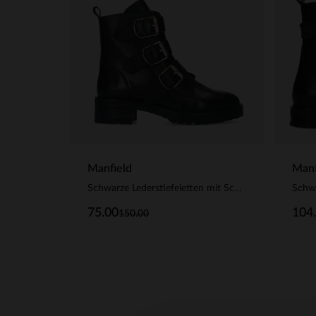
Manfield
Manf
Schwarze Lederstiefeletten mit Schnalle
75.00
104
150.00