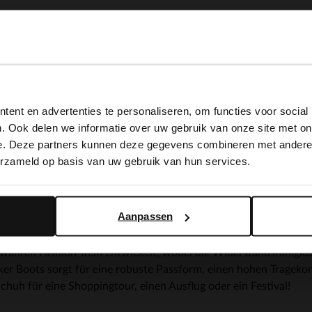
View this website in English?
ent en advertenties te personaliseren, om functies voor social
It looks like your language isn't Dutch. Would you like to
. Ook delen we informatie over uw gebruik van onze site met on
iker boots
switch to English?
e. Deze partners kunnen deze gegevens combineren met andere i
erzameld op basis van uw gebruik van hun services.
Yes, switch to English
No, stay in Dutch
Aanpassen
ren ein beliebtes Trend-Item, das einen Platz in Ihrer Garderobe
 bestem Qualitätsleder gearbeitet, sodass sie den extremsten 
wahren Fashion-Item entwickelt, wobei die Widerstandsfähigkeit
iker Boots sorgt für eine robuste Passform, einen hohen Trageko
Schuh für eine Shoppingtour, einen Ausflug oder ein Festival!