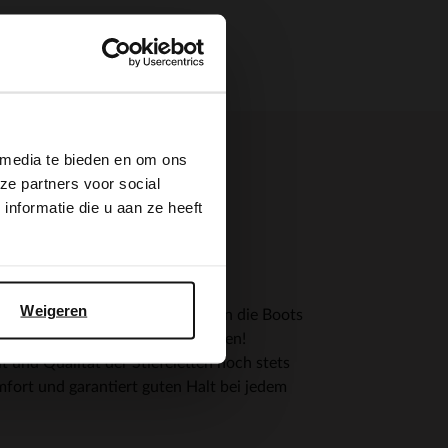
×
 media te bieden en om ons
ze partners voor social
nformatie die u aan ze heeft
Weigeren
 verdient hat. Ursprünglich wurden die Boots
Wetterbedingungen trotzen konnten!
 und Qualität der Stiefeletten noch stets
mfort und garantiert guten Halt bei jedem