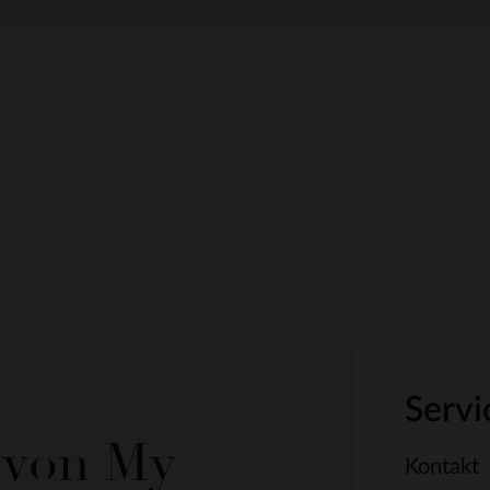
Servi
e von My
Kontakt