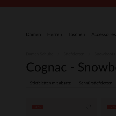
Zum Inhalt springen
Damen
Herren
Taschen
Accessoires
Damen Schuhe
Stiefeletten
Snowboots
Cognac - Snow
Stiefeletten mit absatz
Schnürstiefeletten
-40%
-50%