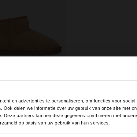
ield
Cognacfarbene Veloursleder-Boots mit Wollfutter
View this website in English?
00
110.00
ent en advertenties te personaliseren, om functies voor social
It looks like your language isn't Dutch. Would you like to
. Ook delen we informatie over uw gebruik van onze site met on
switch to English?
e. Deze partners kunnen deze gegevens combineren met andere i
erzameld op basis van uw gebruik van hun services.
Yes, switch to English
No, stay in Dutch