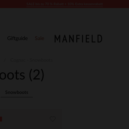
SALE bis zu 70 % Rabatt + 10% Extra kassenrabatt
Giftguide
Sale
Cognac - Snowboots
boots
(2)
Snowboots