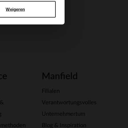
Weigeren
ce
Manfield
Filialen
 &
Verantwortungsvolles
g
Unternehmertum
smethoden
Blog & Inspiration