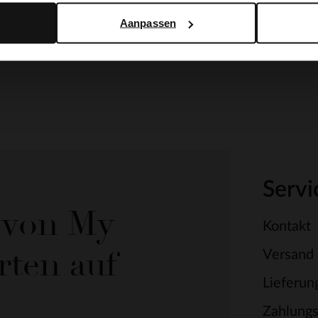
Aanpassen
Servi
e von My
Kontakt
rten auf
Versand
Lieferun
Zahlung