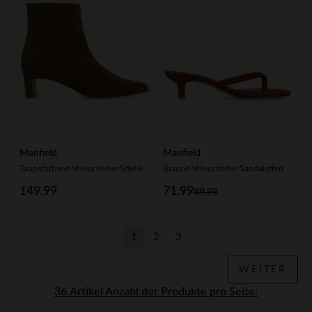
Manfield
Manfield
Taupefarbene Veloursleder-Stiefeletten mit Absatz
Braune Veloursleder-Sandaletten
149.99
71.99
89.99
1
2
3
Aktuelle Seite
Zurück
Zurück
WEITER
Anzahl der Produkte pro Seite: