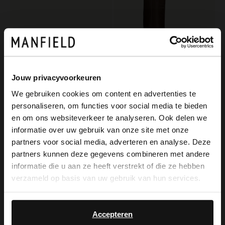
Jouw privacyvoorkeuren
We gebruiken cookies om content en advertenties te
personaliseren, om functies voor social media te bieden
×
No Stress
Manfield
en om ons websiteverkeer te analyseren. Ook delen we
View this website in English?
Braune Ledersandaletten
Braune Lederstiefel mit Absatz
informatie over uw gebruik van onze site met onze
partners voor social media, adverteren en analyse. Deze
87.99
199.99
109.99
It looks like your language isn't Dutch. Would
partners kunnen deze gegevens combineren met andere
you like to switch to English?
informatie die u aan ze heeft verstrekt of die ze hebben
-30%
NEW
verzameld op basis van uw gebruik van hun services.
-10% EXTRA
Yes, switch to
No, stay in Dutch
English
Accepteren