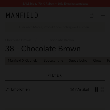
Zum Inhalt springen
SALE bis zu 70 % Rabatt + 10% Extra kassenrabatt
Chocolate Brown
38 - Chocolate Brown
38 - Chocolate Brown
Manfield X Gabriela
Bootsschuhe
Suede boho
Clogs
F
FILTER
Empfohlen
167 Artikel