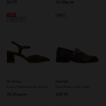
84.99
42.50
84.98
-30%
NEW
-10% EXTRA
No Stress
Manfield
Braune Slingbackpumps aus Veloursleder
Dunkelbraune Leder-Loafer
76.99
149.99
109.99