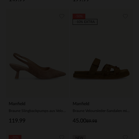
-50%
-10% EXTRA
Manfield
Manfield
Braune Slingbackpumps aus Veloursleder
Braune Veloursleder-Sandalen mit Riemchen
119.99
45.00
89.98
-20%
NEW