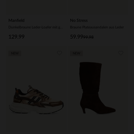
Manfield
No Stress
Dunkelbraune Leder-Loafer mit goldfarbener Kette
Braune Plateausandalen aus Leder
129.99
59.99
99.98
NEW
NEW