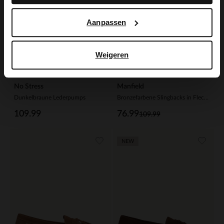
Aanpassen
Weigeren
No Stress
Manfield
Dunkelbraune Lederpumps
Bronzefarbene Slingbacks in Flecht-Optik
109.99
76.99
109.99
NEW