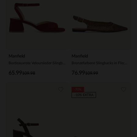
Manfield
Manfield
Bordeauxrote Veloursleder-Slingbackpumps
Bronzefarbene Slingbacks in Flecht-Optik
65.99
76.99
109.98
109.99
-70%
-10% EXTRA