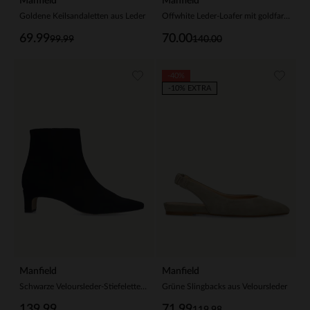
Manfield
Manfield
Goldene Keilsandaletten aus Leder
Offwhite Leder-Loafer mit goldfarbenen Nieten
69.99
70.00
99.99
140.00
-40%
-10% EXTRA
Manfield
Manfield
Schwarze Veloursleder-Stiefeletten mit Absatz
Grüne Slingbacks aus Veloursleder
139.99
71.99
119.98