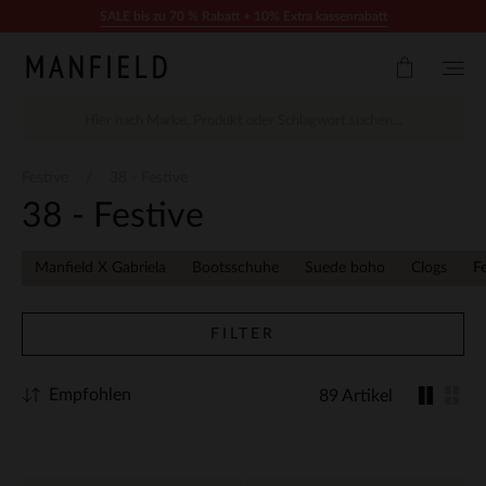
Zum Inhalt springen
SALE bis zu 70 % Rabatt + 10% Extra kassenrabatt
Festive
38 - Festive
38 - Festive
Manfield X Gabriela
Bootsschuhe
Suede boho
Clogs
F
FILTER
Empfohlen
89 Artikel