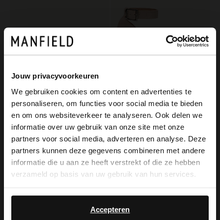
Jouw privacyvoorkeuren
We gebruiken cookies om content en advertenties te
personaliseren, om functies voor social media te bieden
×
Manfield
Manfield
en om ons websiteverkeer te analyseren. Ook delen we
View this website in English?
Schwarze Slingbacks aus Leder
Beigefarbene Keilsandaletten aus Veloursleder
informatie over uw gebruik van onze site met onze
partners voor social media, adverteren en analyse. Deze
77.99
79.99
129.98
99.99
It looks like your language isn't Dutch. Would
partners kunnen deze gegevens combineren met andere
you like to switch to English?
informatie die u aan ze heeft verstrekt of die ze hebben
-40%
-20%
verzameld op basis van uw gebruik van hun services.
-10% EXTRA
-10% EXTRA
Yes, switch to
No, stay in Dutch
English
Accepteren