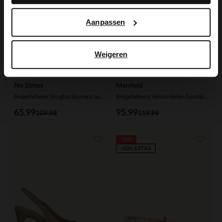
Aanpassen
Weigeren
No Stress
Manfield
Beigefarbene Slingbackpumps aus Veloursleder
Beigefarbene Veloursleder-Sandaletten
65.99
95.99
109.98
119.99
-50%
-10% EXTRA