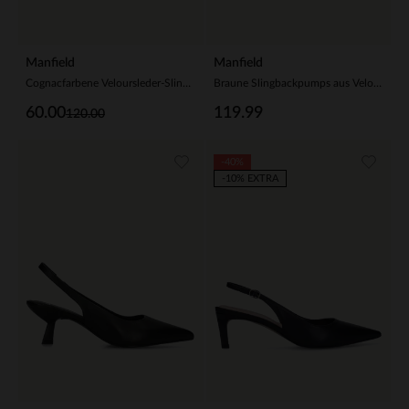
Manfield
Manfield
Cognacfarbene Veloursleder-Slingbacks mit Kitten Heel
Braune Slingbackpumps aus Veloursleder
60.00
119.99
120.00
-40%
-10% EXTRA