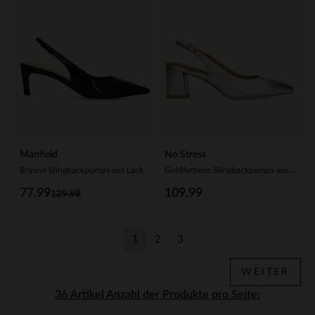
Manfield
No Stress
Braune Slingbackpumps aus Lack
Goldfarbene Slingbackpumps aus Leder
77.99
109.99
129.98
1
2
3
Aktuelle Seite
Zurück
Zurück
WEITER
Anzahl der Produkte pro Seite: