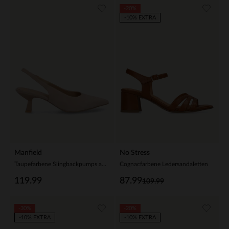
-20%
-10% EXTRA
Manfield
No Stress
Taupefarbene Slingbackpumps aus Veloursleder
Cognacfarbene Ledersandaletten
119.99
87.99
109.99
-30%
-20%
-10% EXTRA
-10% EXTRA