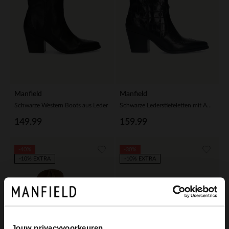
Manfield
Manfield
Schwarze Western Boots aus Leder
Schwarze Lederstiefeletten mit Absatz und Krokomuster
149.99
159.99
-40%
-30%
-10% EXTRA
-10% EXTRA
Jouw privacyvoorkeuren