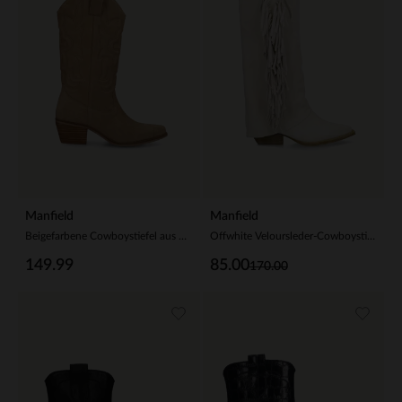
Manfield
Manfield
Beigefarbene Cowboystiefel aus Veloursleder
Offwhite Veloursleder-Cowboystiefel mit Fransen
149.99
85.00
170.00