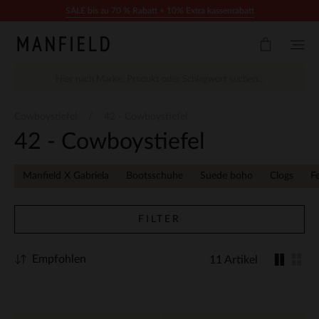
Zum Inhalt springen
SALE bis zu 70 % Rabatt + 10% Extra kassenrabatt
Cowboystiefel
42 - Cowboystiefel
42 - Cowboystiefel
Manfield X Gabriela
Bootsschuhe
Suede boho
Clogs
F
FILTER
Empfohlen
11 Artikel