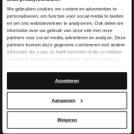
We gebruiken cookies om content en advertenties te
personaliseren, om functies voor social media te bieden
×
en om ons websiteverkeer te analyseren. Ook delen we
View this website in English?
informatie over uw gebruik van onze site met onze
partners voor social media, adverteren en analyse. Deze
Manfield
Manfield
It looks like your language isn't Dutch. Would
partners kunnen deze gegevens combineren met andere
Braune Veloursleder-Cowboystiefel mit Fransen
Beigefarbene Cowboystiefel aus Veloursleder
you like to switch to English?
informatie die u aan ze heeft verstrekt of die ze hebben
113.99
111.99
189.98
159.99
verzameld op basis van uw gebruik van hun services.
Yes, switch to
No, stay in Dutch
-30%
-50%
English
-10% EXTRA
-10% EXTRA
Accepteren
Aanpassen
Weigeren