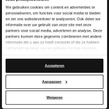
We gebruiken cookies om content en advertenties te
personaliseren, om functies voor social media te bieden
×
en om ons websiteverkeer te analyseren. Ook delen we
View this website in English?
informatie over uw gebruik van onze site met onze
partners voor social media, adverteren en analyse. Deze
Manfield
Manfield
It looks like your language isn't Dutch. Would
partners kunnen deze gegevens combineren met andere
Leo-Loafer mit Pony-Hair
Veloursleder-Sandalen mit Leoprint
you like to switch to English?
informatie die u aan ze heeft verstrekt of die ze hebben
65.00
69.99
130.00
99.99
verzameld op basis van uw gebruik van hun services.
Yes, switch to
No, stay in Dutch
-30%
-50%
English
-10% EXTRA
-10% EXTRA
Accepteren
Aanpassen
Weigeren