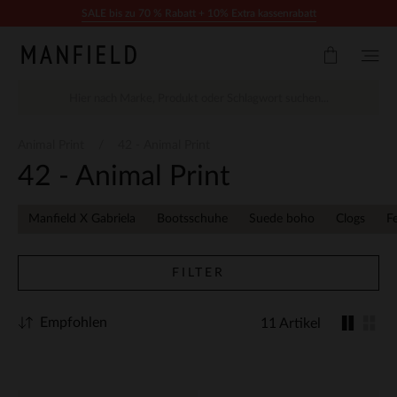
Zum Inhalt springen
SALE bis zu 70 % Rabatt + 10% Extra kassenrabatt
Animal Print
42 - Animal Print
42 - Animal Print
Manfield X Gabriela
Bootsschuhe
Suede boho
Clogs
F
FILTER
Empfohlen
11 Artikel