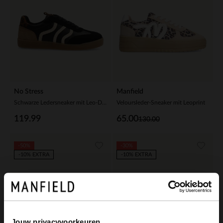
No Stress
Manfield
Schwarze Ledersneaker mit Leo-Details
Veloursleder-Sneaker mit Leoprint
119.99
65.00
130.00
-50%
-30%
-10% EXTRA
-10% EXTRA
Jouw privacyvoorkeuren