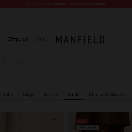
SALE bis zu 70 % Rabatt + 10% Extra kassenrabatt
Giftguide
Sale
42 - Studs
e boho
Clogs
Festive
Studs
Chocolate Brown
-50%
-10% EXTRA