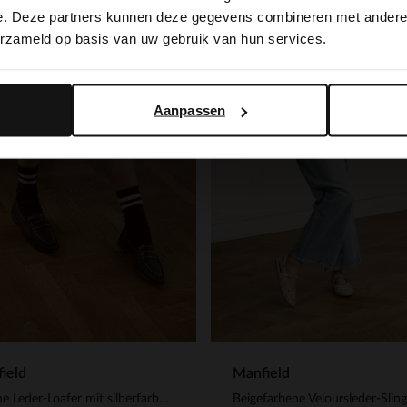
switch to English?
e. Deze partners kunnen deze gegevens combineren met andere i
-30%
erzameld op basis van uw gebruik van hun services.
 EXTRA
-10% EXTRA
Yes, switch to English
No, stay in Dutch
Aanpassen
Manfield
ield
Braune Leder-Loafer mit silberfarbenen Nieten