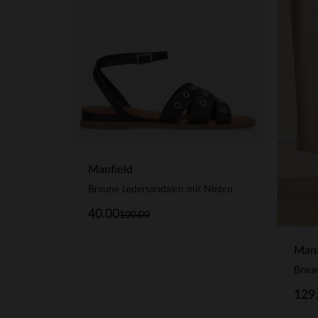
Manfield
Braune Ledersandalen mit Nieten
40.00
100.00
Manf
129