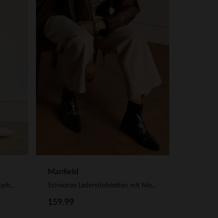
Manfield
Offwhite Leder-Loafer mit goldfarbenen Nieten
Schwarze Lederstiefeletten mit Nieten
159.99