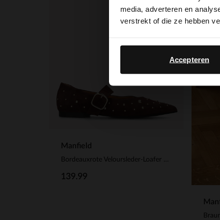
media, adverteren en analys
-40%
verstrekt of die ze hebben v
-10%
Accepteren
Manfield
Bordeauxrote Veloursleder-Loafer mit goldfarbenen Nieten
139.99
Manf