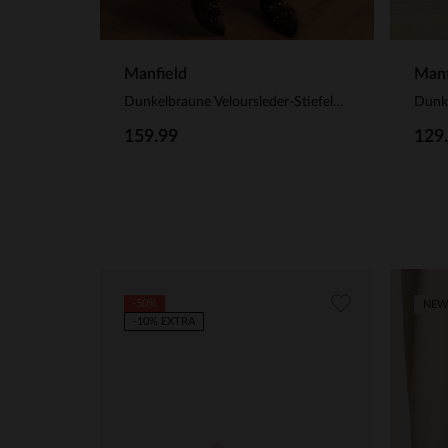
Manfield
Manf
Dunkelbraune Veloursleder-Stiefeletten mit Nieten
159.99
129
-50%
NEW
-10% EXTRA