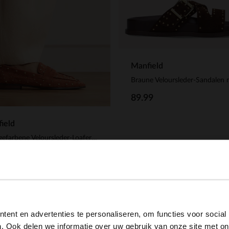
Manfield
89.99
ield
Orangefarbene Veloursleder-Loafer mit Nieten
.99
View this website in English?
ent en advertenties te personaliseren, om functies voor social
It looks like your language isn't Dutch. Would you like to
. Ook delen we informatie over uw gebruik van onze site met on