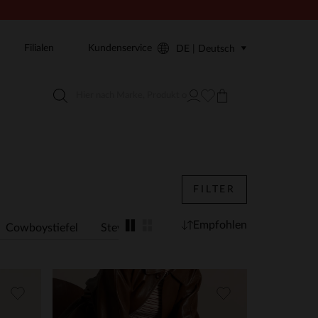
Filialen
Kundenservice
DE | Deutsch
FILTER
Empfohlen
Cowboystiefel
Stewardessen
Animal Print