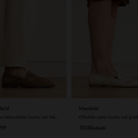
ield
Manfield
Braune Veloursleder-Loafer mit Nieten
.99
70.00
140.00