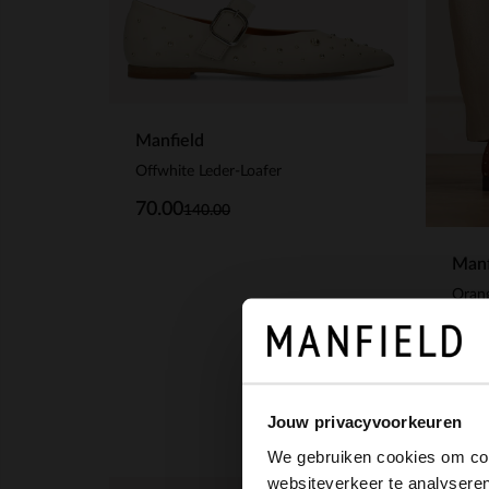
Manfield
Offwhite Leder-Loafer
70.00
140.00
Manf
129
Jouw privacyvoorkeuren
We gebruiken cookies om cont
websiteverkeer te analyseren