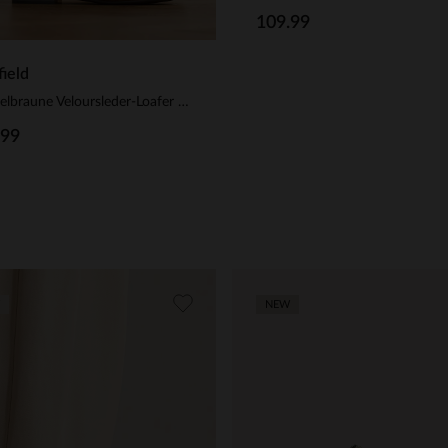
109.99
ield
Dunkelbraune Veloursleder-Loafer mit goldfarbenen Nieten
.99
NEW