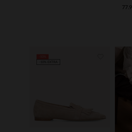
77.
-50%
-10% EXTRA