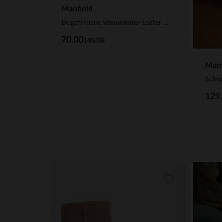
Manfield
Beigefarbene Veloursleder-Loafer mit goldfarbenen Nieten
70.00
140.00
Manf
Schwa
129