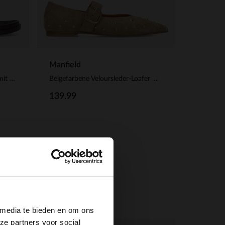
Manfield
Braune Veloursleder-Sandalen mit Nieten
Beigefarbene Veloursleder-Loafer mit Nieten
139.99
×
 media te bieden en om ons
ze partners voor social