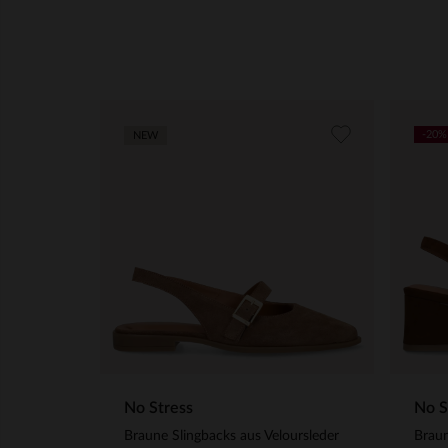
-20%
NEW
No Stress
No S
Braune Slingbacks aus Veloursleder
Braun