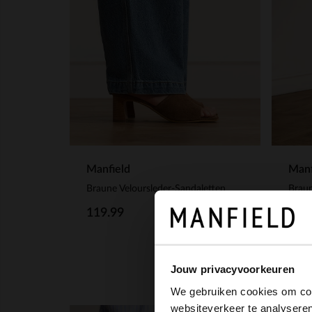
Manfield
Manf
Braune Veloursleder-Sandaletten
Braun
119.99
129
Jouw privacyvoorkeuren
We gebruiken cookies om cont
websiteverkeer te analyseren