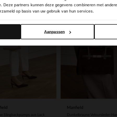
switch to English?
e. Deze partners kunnen deze gegevens combineren met andere i
erzameld op basis van uw gebruik van hun services.
Yes, switch to English
No, stay in Dutch
Aanpassen
ield
Manfield
ne Slingbackpumps aus Lack