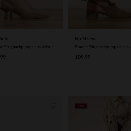
ield
No Stress
Braune Slingbackpumps aus Veloursleder
Braune Slingbackpumps aus Le
.99
109.99
-30%