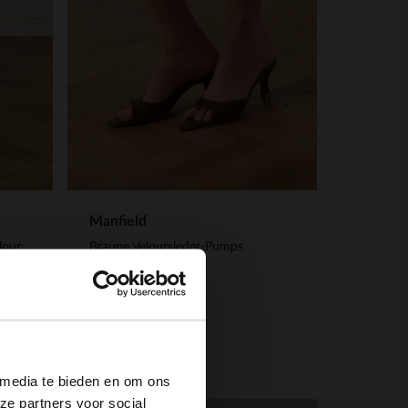
Manfield
Braune Slingbackpumps aus Veloursleder
Braune Veloursleder-Pumps
60.00
120.00
×
 media te bieden en om ons
ze partners voor social