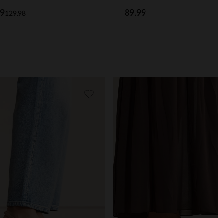
99
89.99
129.98