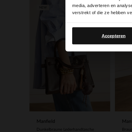
media, adverteren en analys
-40%
NEW
verstrekt of die ze hebben v
Accepteren
Manfield
Manf
Dunkelbraune Lederhandtasche
Brau