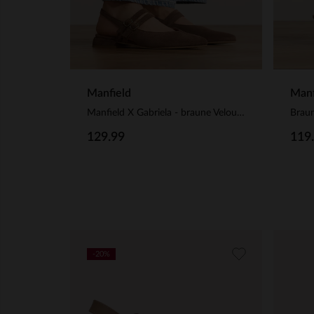
Manfield
Manf
Manfield X Gabriela - braune Veloursleder-Slingbacks
129.99
119
-20%