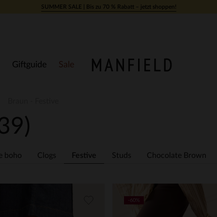
SUMMER SALE | Bis zu 70 % Rabatt – jetzt shoppen!
Giftguide
Sale
Braun - Festive
(39)
e boho
Clogs
Festive
Studs
Chocolate Brown
-60%