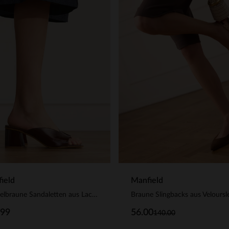
ield
Manfield
Dunkelbraune Sandaletten aus Lackleder
Braune Slingbacks aus Veloursl
.99
56.00
140.00