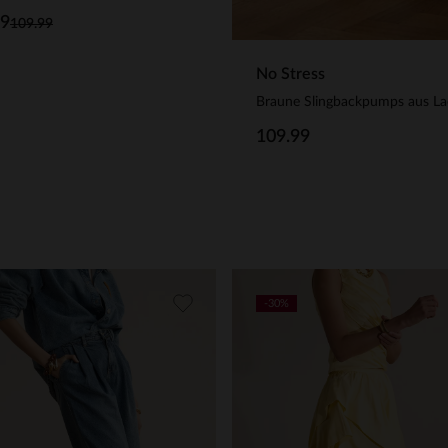
99
109.99
No Stress
109.99
-30%