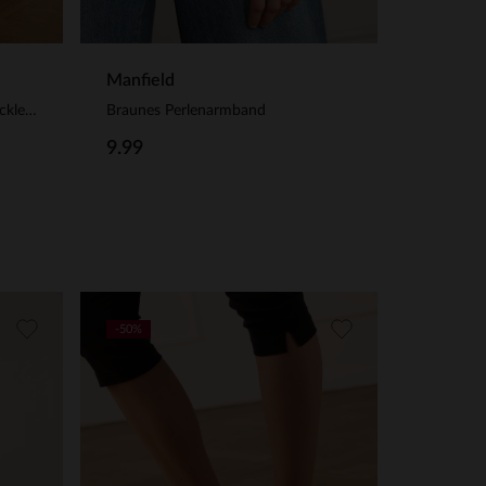
Manfield
Braunes Perlenarmband
Braune Slingbackpumps aus Lackleder
9.99
-50%