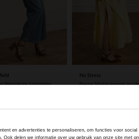
ield
No Stress
e Veloursleder-Sandaletten
.99
76.99
109.99
View this website in English?
ent en advertenties te personaliseren, om functies voor social
It looks like your language isn't Dutch. Would you like to
. Ook delen we informatie over uw gebruik van onze site met on