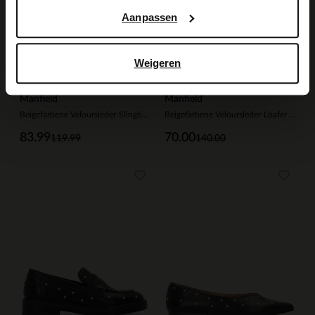
Aanpassen
Weigeren
Manfield
Manfield
Beigefarbene Veloursleder-Slingbacks mit silberfarbenen Nieten
Beigefarbene Veloursleder-Loafer mit goldfarbenen Nieten
83.99
70.00
119.99
140.00