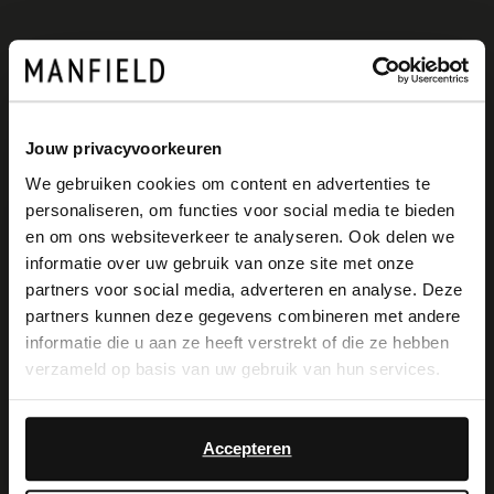
Jouw privacyvoorkeuren
We gebruiken cookies om content en advertenties te
personaliseren, om functies voor social media te bieden
Manfield
Manfield
×
en om ons websiteverkeer te analyseren. Ook delen we
Braune Leder-Loafer mit silberfarbenen Nieten
Offwhite Ledersandalen mit Nieten
View this website in English?
informatie over uw gebruik van onze site met onze
77.99
40.00
129.98
100.00
partners voor social media, adverteren en analyse. Deze
It looks like your language isn't Dutch. Would
partners kunnen deze gegevens combineren met andere
you like to switch to English?
-30%
-50%
informatie die u aan ze heeft verstrekt of die ze hebben
-10% EXTRA
-10% EXTRA
verzameld op basis van uw gebruik van hun services.
Yes, switch to
No, stay in Dutch
English
Accepteren