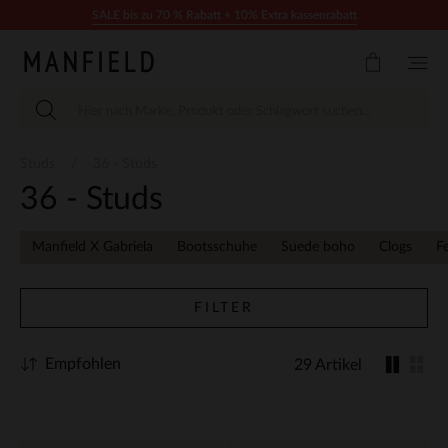
Zum Inhalt springen
SALE bis zu 70 % Rabatt + 10% Extra kassenrabatt
Studs
36 - Studs
36 - Studs
Manfield X Gabriela
Bootsschuhe
Suede boho
Clogs
F
FILTER
Empfohlen
29 Artikel