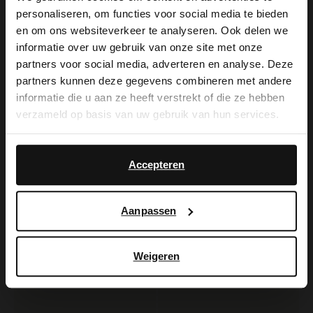
-60%
-50%
personaliseren, om functies voor social media te bieden
-10% EXTRA
×
en om ons websiteverkeer te analyseren. Ook delen we
View this website in English?
informatie over uw gebruik van onze site met onze
partners voor social media, adverteren en analyse. Deze
It looks like your language isn't Dutch. Would
partners kunnen deze gegevens combineren met andere
you like to switch to English?
informatie die u aan ze heeft verstrekt of die ze hebben
verzameld op basis van uw gebruik van hun services.
Yes, switch to
No, stay in Dutch
English
Accepteren
Manfield
Manfield
Aanpassen
Offwhite Ledersandalen mit Nieten
Beigefarbene Veloursleder-Loafer mit goldfarbenen Nieten
40.00
70.00
100.00
140.00
Weigeren