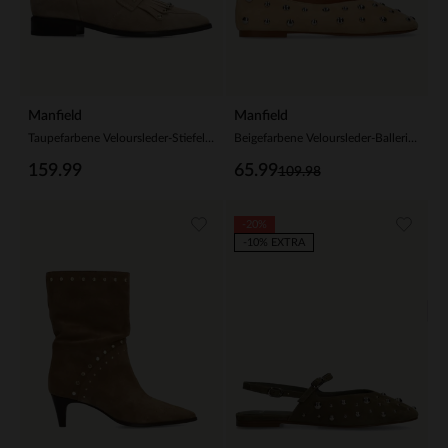
Manfield
Manfield
Taupefarbene Veloursleder-Stiefeletten mit Nieten
Beigefarbene Veloursleder-Ballerinas mit silberfarbenen Nieten
159.99
65.99
109.98
-20%
-10% EXTRA