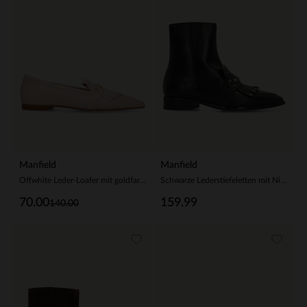
Manfield
Manfield
Offwhite Leder-Loafer mit goldfarbenen Nieten
Schwarze Lederstiefeletten mit Nieten
70.00
159.99
140.00