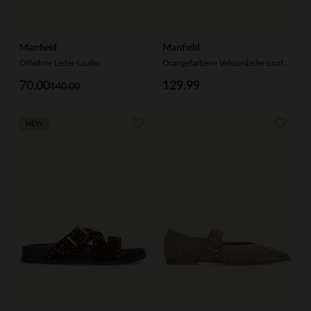
Manfield
Manfield
Offwhite Leder-Loafer
Orangefarbene Veloursleder-Loafer mit Nieten
70.00
129.99
140.00
NEW