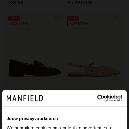
139.99
95.99
159.98
-40%
-30%
-10% EXTRA
-10% EXTRA
Manfield
Manfield
Braune Leder-Loafer mit silberfarbenen Nieten
Beigefarbene Veloursleder-Slingbacks mit silberfarbenen Nieten
77.99
83.99
129.98
119.99
Jouw privacyvoorkeuren
We gebruiken cookies om content en advertenties te