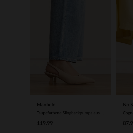
Manfield
No S
Taupefarbene Slingbackpumps aus Veloursleder
Cogna
119.99
87.