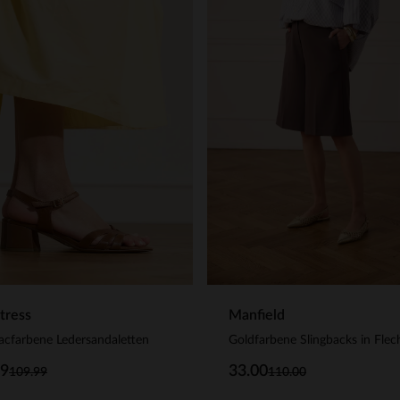
tress
Manfield
cfarbene Ledersandaletten
99
33.00
109.99
110.00