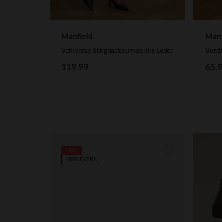
Manfield
Manf
Schwarze Slingbackpumps aus Leder
119.99
65.
-30%
-10% EXTRA