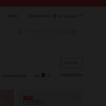
Filialen
Kundenservice
DE | Deutsch
FILTER
Empfohlen
Cowboystiefel
Stewardessen
Animal Print
-20%
-10% EXTRA