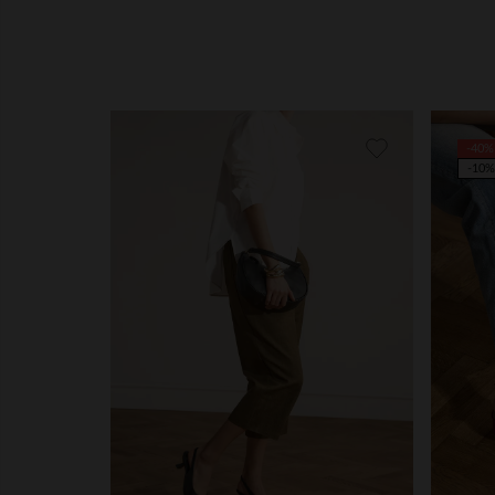
-40%
-10%