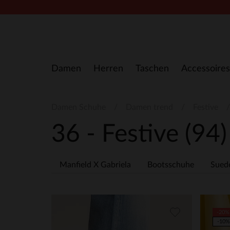
Zum Inhalt springen
Damen
Herren
Taschen
Accessoires
Damen Schuhe
Damen trend
Festive
36 - Festive
(94)
Manfield X Gabriela
Bootsschuhe
Sued
-20%
-10%