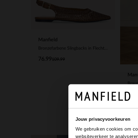
Manfield
Bronzefarbene Slingbacks in Flecht-Optik
76.99
109.99
Manf
Braun
109
Jouw privacyvoorkeuren
We gebruiken cookies om cont
websiteverkeer te analyseren