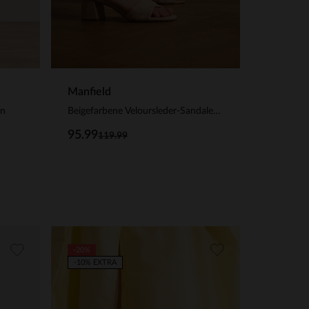
Manfield
en
Beigefarbene Veloursleder-Sandaletten
95.99
119.99
-20%
-10% EXTRA