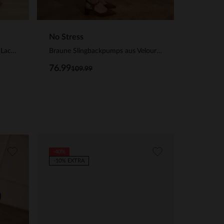
No Stress
Dunkelbraune Sandaletten aus Lackleder
Braune Slingbackpumps aus Veloursleder
76.99
109.99
-40%
-10% EXTRA