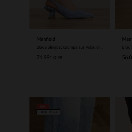
Manfield
Manf
Blaue Slingbackpumps aus Veloursleder
Braun
71.99
56.
119.98
-50%
-10% EXTRA