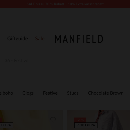
SALE bis zu 70 % Rabatt + 10% Extra kassenrabatt
Giftguide
Sale
36 - Festive
e boho
Clogs
Festive
Studs
Chocolate Brown
-70%
 EXTRA
-10% EXTRA