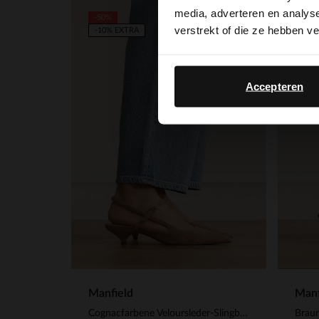
media, adverteren en analys
-50%
verstrekt of die ze hebben v
-10% EXTRA
Accepteren
Manfield
Manf
Cognacfarbene Veloursleder-Slingbacks mit Kitten Heel