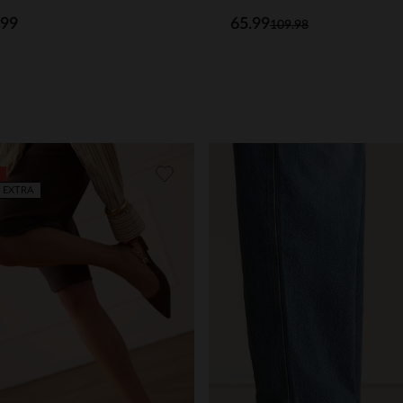
.99
65.99
109.98
 EXTRA