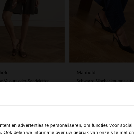
ield
Manfield
e Veloursleder-Sandaletten
Schwarze Slingbackpumps aus 
.99
77.99
129.98
View this website in English?
ent en advertenties te personaliseren, om functies voor social
It looks like your language isn't Dutch. Would you like to
. Ook delen we informatie over uw gebruik van onze site met on