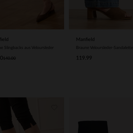
Manfield
ield
Braune Veloursleder-Sandalett
e Slingbacks aus Veloursleder
119.99
00
140.00