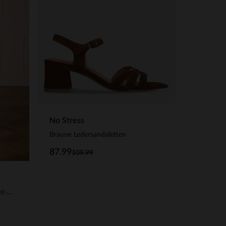
No Stress
Braune Ledersandaletten
87.99
109.99
Goldfarbene Slingbacks in Flecht-Optik