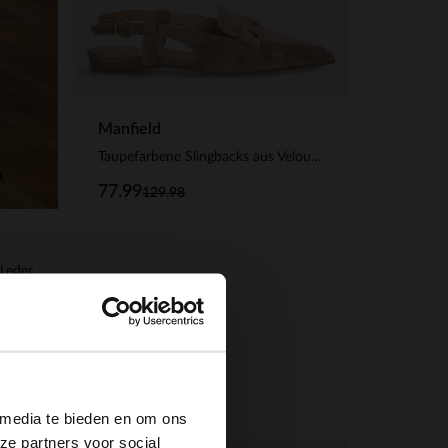
Manfield
Taupefarbene Slingbacks aus Veloursleder
77.99
129.98
Leder
×
 media te bieden en om ons
ze partners voor social