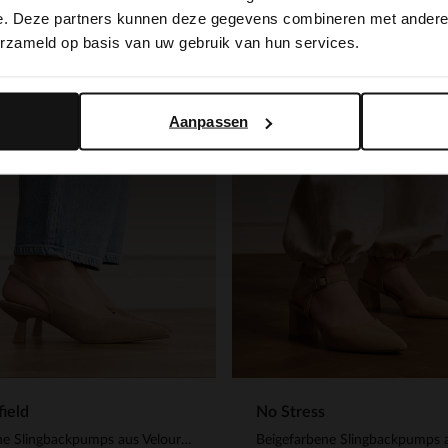
switch to English?
e. Deze partners kunnen deze gegevens combineren met andere i
-40%
erzameld op basis van uw gebruik van hun services.
-10% EXTRA
Yes, switch to English
No, stay in Dutch
Aanpassen
ield
No Stress
Braune Slingbackpumps aus Veloursleder