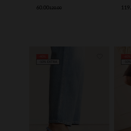
60.00
119
120.00
-40%
-60%
-10% EXTRA
-10%