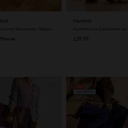
ield
Manfield
Bordeauxrote Veloursleder-Slingbackpumps
99
129.99
109.98
-40%
-10% EXTRA