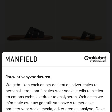
No Stress
Manfield
Schwarze Ledersandalen
Schwarze Ledersandalen
47.99
40.00
80.00
79.98
Jouw privacyvoorkeuren
We gebruiken cookies om content en advertenties te
-60%
-50%
personaliseren, om functies voor social media te bieden
×
en om ons websiteverkeer te analyseren. Ook delen we
View this website in English?
informatie over uw gebruik van onze site met onze
partners voor social media, adverteren en analyse. Deze
It looks like your language isn't Dutch. Would