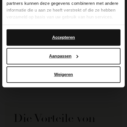
partners kunnen deze gegevens combineren met andere
you like to switch to English?
informatie die u aan ze heeft verstrekt of die ze hebben
verzameld op basis van uw gebruik van hun services.
Yes, switch to
No, stay in Dutch
English
Accepteren
Manfield
Manfield
Aanpassen
Schwarze Ledersandalen
Schwarze Ledersandalen
36.00
37.50
90.00
74.99
Weigeren
Die Vorteile von