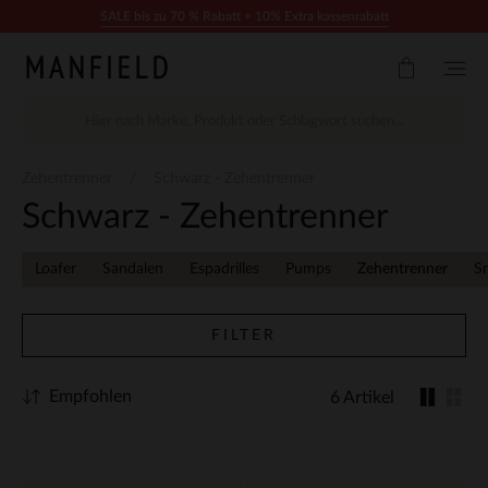
Zum Inhalt springen
SALE bis zu 70 % Rabatt + 10% Extra kassenrabatt
Zehentrenner
Schwarz - Zehentrenner
Schwarz - Zehentrenner
Loafer
Sandalen
Espadrilles
Pumps
Zehentrenner
S
FILTER
Empfohlen
6 Artikel