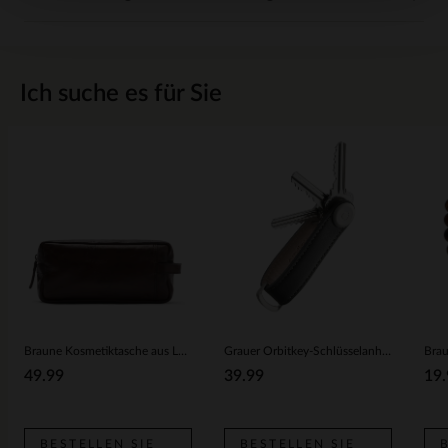
Ich suche es für Sie
Braune Kosmetiktasche aus Leder
Grauer Orbitkey-Schlüsselanhänger aus Leder
49.99
39.99
19.
BESTELLEN SIE
BESTELLEN SIE