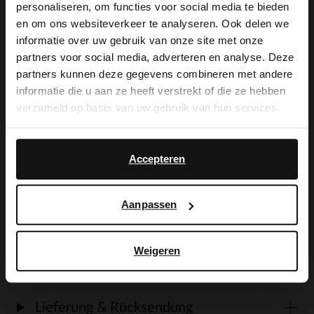
personaliseren, om functies voor social media te bieden
×
en om ons websiteverkeer te analyseren. Ook delen we
View this website in English?
Produktbeschreibung
informatie over uw gebruik van onze site met onze
partners voor social media, adverteren en analyse. Deze
It looks like your language isn't Dutch. Would
partners kunnen deze gegevens combineren met andere
you like to switch to English?
Graue Veloursleder-Sneaker der Marke
informatie die u aan ze heeft verstrekt of die ze hebben
verzameld op basis van uw gebruik van hun services.
Manfield. Die weiße Sohle der Sneaker ist
Yes, switch to
No, stay in Dutch
2 cm dick. Als Schuhpflege empfehlen wir
English
Accepteren
das transparente Veloursleder-/Nubuk-
Spray.
Aanpassen
Weigeren
Produktdetails
Lieferung & Rücksendung