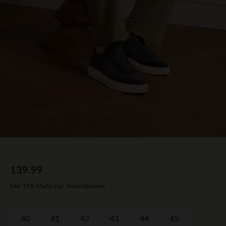
139.99
Inkl. 19% MwSt zzgl. Versandkosten
40
41
42
43
44
45