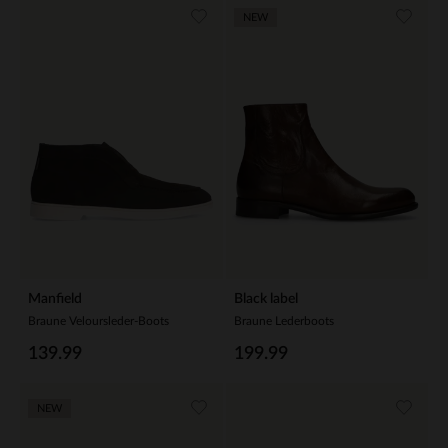
NEW
Manfield
Black label
Braune Veloursleder-Boots
Braune Lederboots
139.99
199.99
NEW