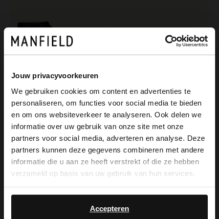
Jouw privacyvoorkeuren
We gebruiken cookies om content en advertenties te
personaliseren, om functies voor social media te bieden
×
Manfield
Van Lier
en om ons websiteverkeer te analyseren. Ook delen we
View this website in English?
Schwarze Lederboots
Cognacfarbene Lederschnürboots
informatie over uw gebruik van onze site met onze
partners voor social media, adverteren en analyse. Deze
149.99
199.99
It looks like your language isn't Dutch. Would
partners kunnen deze gegevens combineren met andere
you like to switch to English?
informatie die u aan ze heeft verstrekt of die ze hebben
verzameld op basis van uw gebruik van hun services.
Yes, switch to
No, stay in Dutch
English
Accepteren