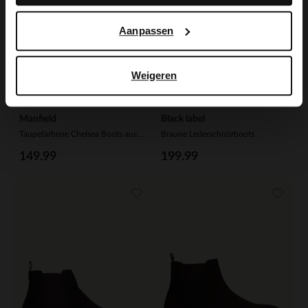
Aanpassen
Weigeren
Manfield
Black label
Taupefarbene Chelsea Boots aus Veloursleder
Braune Lederschnürboots
149.99
199.99