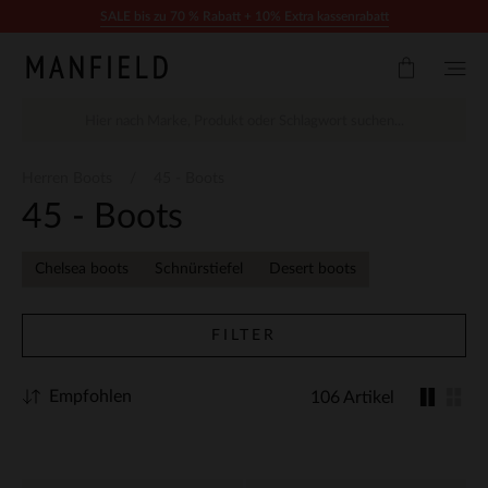
Zum Inhalt springen
SALE bis zu 70 % Rabatt + 10% Extra kassenrabatt
Herren Boots
45 - Boots
45 - Boots
Chelsea boots
Schnürstiefel
Desert boots
FILTER
Empfohlen
106 Artikel