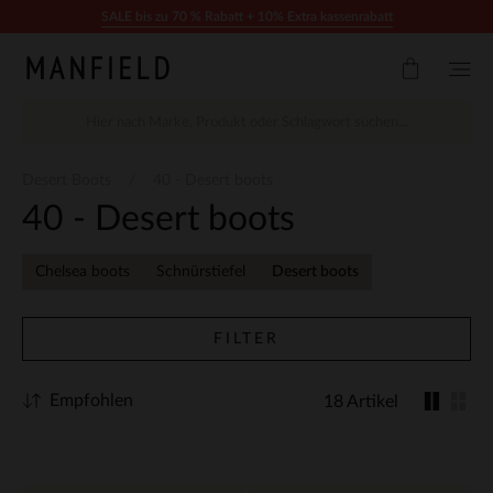
Zum Inhalt springen
SALE bis zu 70 % Rabatt + 10% Extra kassenrabatt
Desert Boots
40 - Desert boots
40 - Desert boots
Chelsea boots
Schnürstiefel
Desert boots
FILTER
Empfohlen
18 Artikel