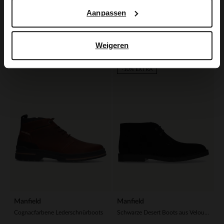
Manfield
Manfield
Aanpassen
Cognacfarbene Veloursleder-Schnürschuhe
Braune Schnürboots
139.99
139.99
Weigeren
-60%
-10% EXTRA
Manfield
Manfield
Cognacfarbene Lederschnürboots
Schwarze Desert Boots aus Veloursleder