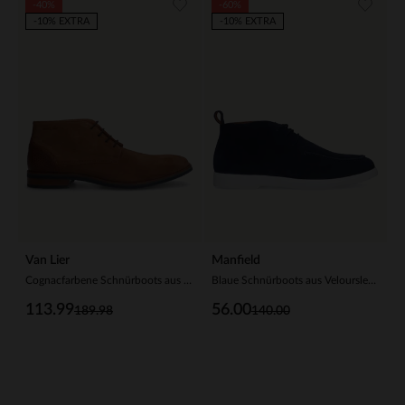
-40%
-60%
-10% EXTRA
-10% EXTRA
Van Lier
Manfield
Cognacfarbene Schnürboots aus Veloursleder
Blaue Schnürboots aus Veloursleder
113.99
56.00
189.98
140.00