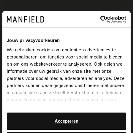
Manfield
Manfield
Marineblaue Veloursleder-Schnürschuhe
Braune Lederschnürboots
139.99
97.99
139.99
Jouw privacyvoorkeuren
We gebruiken cookies om content en advertenties te
personaliseren, om functies voor social media te bieden
×
en om ons websiteverkeer te analyseren. Ook delen we
View this website in English?
informatie over uw gebruik van onze site met onze
partners voor social media, adverteren en analyse. Deze
It looks like your language isn't Dutch. Would
partners kunnen deze gegevens combineren met andere
you like to switch to English?
informatie die u aan ze heeft verstrekt of die ze hebben
verzameld op basis van uw gebruik van hun services.
Yes, switch to
No, stay in Dutch
English
Accepteren