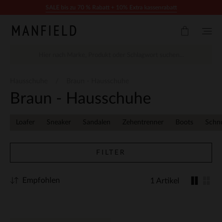
Zum Inhalt springen
SALE bis zu 70 % Rabatt + 10% Extra kassenrabatt
Hausschuhe
Braun - Hausschuhe
Braun - Hausschuhe
Loafer
Sneaker
Sandalen
Zehentrenner
Boots
Schn
FILTER
Empfohlen
1 Artikel