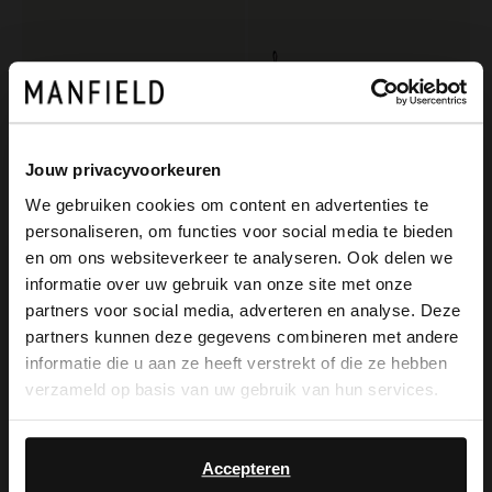
Jouw privacyvoorkeuren
We gebruiken cookies om content en advertenties te
personaliseren, om functies voor social media te bieden
×
Manfield
Manfield
en om ons websiteverkeer te analyseren. Ook delen we
View this website in English?
Braune Lederschnürschuhe mit Krokomuster
Braune Chelsea Boots aus Veloursleder
informatie over uw gebruik van onze site met onze
partners voor social media, adverteren en analyse. Deze
159.99
149.99
It looks like your language isn't Dutch. Would
partners kunnen deze gegevens combineren met andere
you like to switch to English?
informatie die u aan ze heeft verstrekt of die ze hebben
NEW
verzameld op basis van uw gebruik van hun services.
Yes, switch to
No, stay in Dutch
English
Accepteren