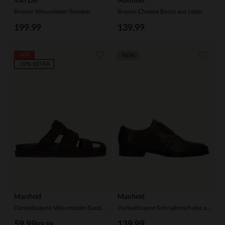
Van Lier
Manfield
Braune Veloursleder-Sneaker
Braune Chelsea Boots aus Leder
199.99
139.99
-40%
NEW
-10% EXTRA
Manfield
Manfield
Dunkelbraune Veloursleder-Sandalen
Dunkelbraune Schnallenschuhe aus Leder
59.99
139.99
99.98