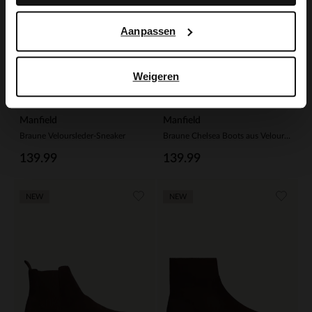
Aanpassen
Weigeren
Manfield
Manfield
Braune Veloursleder-Sneaker
Braune Chelsea Boots aus Veloursleder
139.99
139.99
NEW
NEW