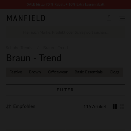
Zum Inhalt springen
SALE bis zu 70 % Rabatt + 10% Extra kassenrabatt
Schuhe Trends
Braun - Trend
Braun - Trend
Festive
Brown
Officewear
Basic Essentials
Clogs
FILTER
Empfohlen
115 Artikel