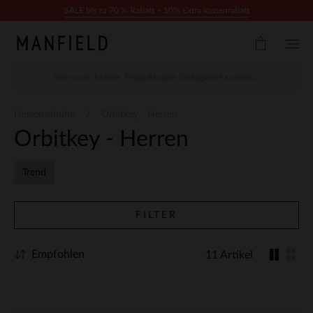
Zum Inhalt springen
SALE bis zu 70 % Rabatt + 10% Extra kassenrabatt
Herrenschuhe
Orbitkey - Herren
Orbitkey - Herren
Trend
FILTER
Empfohlen
11 Artikel