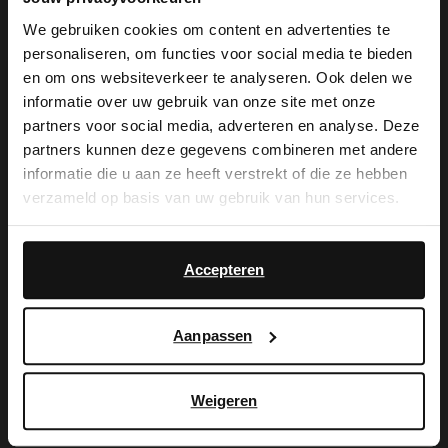
We gebruiken cookies om content en advertenties te
personaliseren, om functies voor social media te bieden
×
en om ons websiteverkeer te analyseren. Ook delen we
View this website in English?
informatie over uw gebruik van onze site met onze
partners voor social media, adverteren en analyse. Deze
Orbitkey
Orbitkey
It looks like your language isn't Dutch. Would
partners kunnen deze gegevens combineren met andere
Silberfarbener Orbitkey-Schlüsselring aus Stahl
Blauer Orbitkey-Schlüsselanhänger aus Leder
you like to switch to English?
informatie die u aan ze heeft verstrekt of die ze hebben
16.99
39.99
verzameld op basis van uw gebruik van hun services.
Yes, switch to
No, stay in Dutch
English
Accepteren
Aanpassen
Weigeren