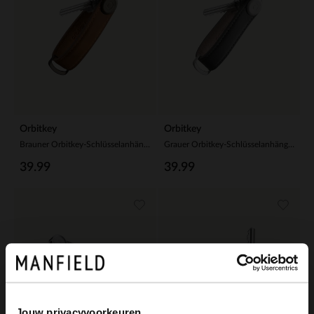
Orbitkey
Orbitkey
Brauner Orbitkey-Schlüsselanhänger aus Leder
Grauer Orbitkey-Schlüsselanhänger aus Leder
39.99
39.99
Jouw privacyvoorkeuren