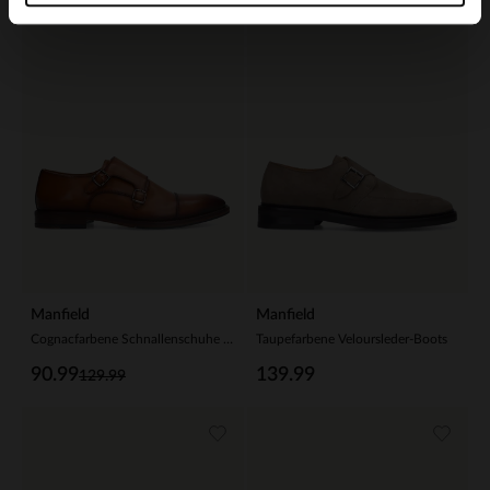
-30%
Manfield
Manfield
Cognacfarbene Schnallenschuhe aus Leder
Taupefarbene Veloursleder-Boots
90.99
139.99
129.99