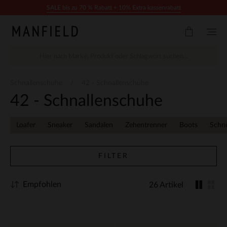
Zum Inhalt springen
SALE bis zu 70 % Rabatt + 10% Extra kassenrabatt
Schnallenschuhe
42 - Schnallenschuhe
42 - Schnallenschuhe
Loafer
Sneaker
Sandalen
Zehentrenner
Boots
Schn
FILTER
Empfohlen
26 Artikel