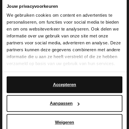
129.99
179.99
Jouw privacyvoorkeuren
We gebruiken cookies om content en advertenties te
-30%
personaliseren, om functies voor social media te bieden
×
en om ons websiteverkeer te analyseren. Ook delen we
View this website in English?
informatie over uw gebruik van onze site met onze
partners voor social media, adverteren en analyse. Deze
It looks like your language isn't Dutch. Would
partners kunnen deze gegevens combineren met andere
you like to switch to English?
informatie die u aan ze heeft verstrekt of die ze hebben
verzameld op basis van uw gebruik van hun services.
Yes, switch to
No, stay in Dutch
English
Accepteren
Manfield
Manfield
Aanpassen
Braune Schnallenschuhe aus Leder
Schwarze Schnallenschuhe aus Leder
90.99
139.99
129.99
Weigeren