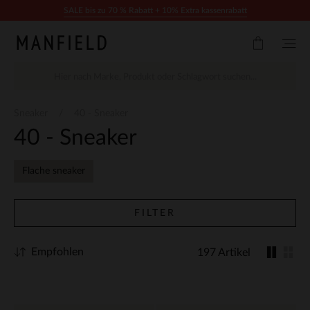
Zum Inhalt springen
SALE bis zu 70 % Rabatt + 10% Extra kassenrabatt
Sneaker
40 - Sneaker
40 - Sneaker
Flache sneaker
FILTER
Empfohlen
197 Artikel