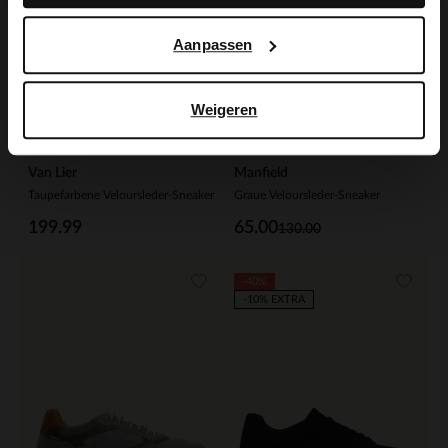
Aanpassen
Weigeren
Van Lier
Manfield
Taupefarbene Veloursleder-Sneaker
Graue Veloursleder-Sneaker
199.99
65.00
130.00
-40%
-10% EXTRA