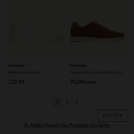
Manfield
Manfield
Weiße Ledersneaker
Cognacfarbene Veloursleder-Sneaker
129.99
70.00
140.00
1
2
3
Aktuelle Seite
Zurück
Zurück
WEITER
Anzahl der Produkte pro Seite: