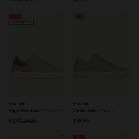
-60%
NEW
-10% EXTRA
Manfield
Manfield
Beigefarbene Nubuk-Sneaker mit grauen Details
Offwhite Nubuk-Sneaker
52.00
139.99
130.00
-50%