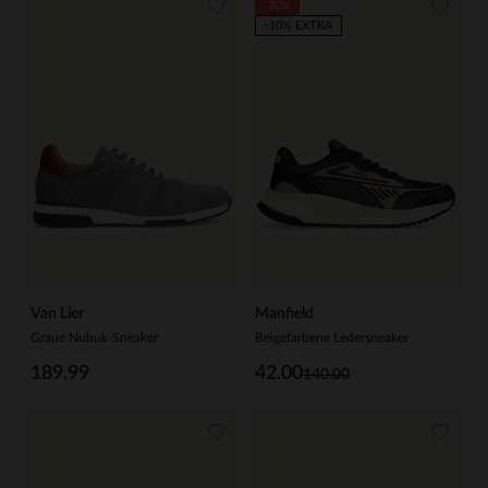
-70%
-10% EXTRA
Van Lier
Manfield
Graue Nubuk-Sneaker
Beigefarbene Ledersneaker
189.99
42.00
140.00