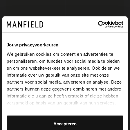
Jouw privacyvoorkeuren
We gebruiken cookies om content en advertenties te
personaliseren, om functies voor social media te bieden
×
Van Lier
Van Lier
en om ons websiteverkeer te analyseren. Ook delen we
View this website in English?
Blaue Nubuk-Sneaker
Weiße Ledersneaker
informatie over uw gebruik van onze site met onze
partners voor social media, adverteren en analyse. Deze
189.99
189.99
It looks like your language isn't Dutch. Would
partners kunnen deze gegevens combineren met andere
you like to switch to English?
informatie die u aan ze heeft verstrekt of die ze hebben
-50%
verzameld op basis van uw gebruik van hun services.
-10% EXTRA
Yes, switch to
No, stay in Dutch
English
Accepteren