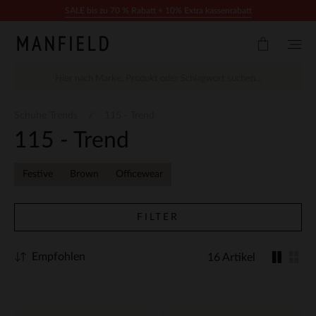
Zum Inhalt springen
SALE bis zu 70 % Rabatt + 10% Extra kassenrabatt
Schuhe Trends
115 - Trend
115 - Trend
Festive
Brown
Officewear
FILTER
Empfohlen
16 Artikel