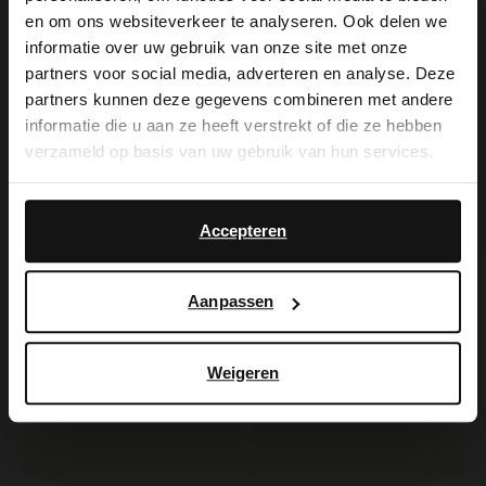
×
en om ons websiteverkeer te analyseren. Ook delen we
View this website in English?
informatie over uw gebruik van onze site met onze
partners voor social media, adverteren en analyse. Deze
Manfield
Manfield
It looks like your language isn't Dutch. Would
partners kunnen deze gegevens combineren met andere
Beigefarbener Veloursleder-Gürtel
Brauner Ledergürtel
you like to switch to English?
informatie die u aan ze heeft verstrekt of die ze hebben
39.99
39.99
verzameld op basis van uw gebruik van hun services.
Yes, switch to
No, stay in Dutch
English
Accepteren
Aanpassen
Weigeren