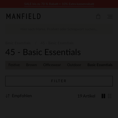
Zum Inhalt springen
SALE bis zu 70 % Rabatt + 10% Extra kassenrabatt
Basic Essentials
45 - Basic Essentials
45 - Basic Essentials
Festive
Brown
Officewear
Outdoor
Basic Essentials
FILTER
Empfohlen
19 Artikel