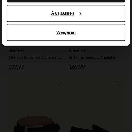
Aanpassen
Weigeren
Manfield
Manfield
Schwarze Schnallenschuhe aus Leder
Schwarze Lederschnürschuhe
139.99
169.99