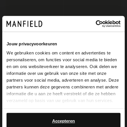
Jouw privacyvoorkeuren
We gebruiken cookies om content en advertenties te
personaliseren, om functies voor social media te bieden
×
Manfield
Manfield
en om ons websiteverkeer te analyseren. Ook delen we
View this website in English?
Schwarze Veloursleder-Loafer mit sportlicher Sohle
Schwarze Schnallenschuhe aus Leder
informatie over uw gebruik van onze site met onze
partners voor social media, adverteren en analyse. Deze
103.99
129.99
129.99
It looks like your language isn't Dutch. Would
partners kunnen deze gegevens combineren met andere
you like to switch to English?
informatie die u aan ze heeft verstrekt of die ze hebben
verzameld op basis van uw gebruik van hun services.
Yes, switch to
No, stay in Dutch
English
Accepteren