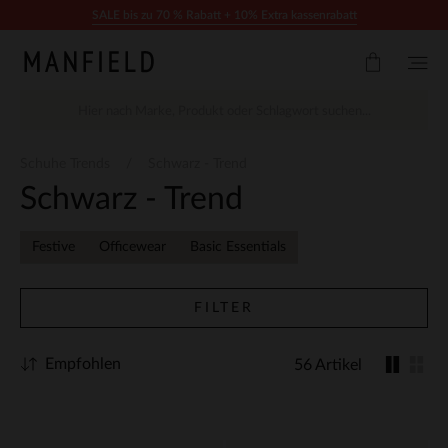
Zum Inhalt springen
SALE bis zu 70 % Rabatt + 10% Extra kassenrabatt
Schuhe Trends
Schwarz - Trend
Schwarz - Trend
Festive
Officewear
Basic Essentials
FILTER
Empfohlen
56 Artikel