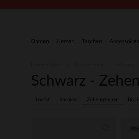
Zum Inhalt springen
Damen
Herren
Taschen
Accessoires
Herrenschuhe
Zehentrenner
Schwarz -
Schwarz - Zehe
Loafer
Sneaker
Zehentrenner
Boot
NEW