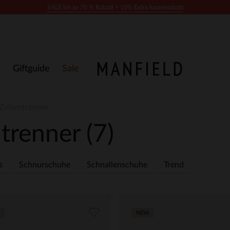
SALE bis zu 70 % Rabatt + 10% Extra kassenrabatt
Giftguide
Sale
 Zehentrenner
ntrenner
(7)
s
Schnurschuhe
Schnallenschuhe
Trend
NEW