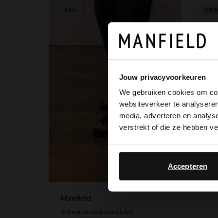
NEW
NEW
Jouw privacyvoorkeuren
We gebruiken cookies om cont
websiteverkeer te analyseren
media, adverteren en analys
verstrekt of die ze hebben v
Manf
Accepteren
99.
Manfield
Schwarze Ledersandalen