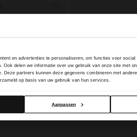
View this website in English?
ent en advertenties te personaliseren, om functies voor social
It looks like your language isn't Dutch. Would you like to
. Ook delen we informatie over uw gebruik van onze site met on
switch to English?
e. Deze partners kunnen deze gegevens combineren met andere i
erzameld op basis van uw gebruik van hun services.
Yes, switch to English
No, stay in Dutch
ield
Manfield
Schwarze Ledersandalen mit Flecht-Detail
Schwarze Ledersandalen
Aanpassen
99
99.99