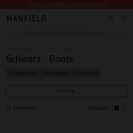
Zum Inhalt springen
SALE bis zu 70 % Rabatt + 10% Extra kassenrabatt
Herren Boots
Schwarz - Boots
Schwarz - Boots
Chelsea boots
Schnürstiefel
Desert boots
FILTER
Empfohlen
28 Artikel