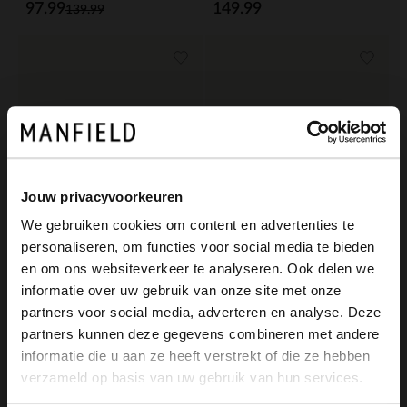
97.99
149.99
139.99
Jouw privacyvoorkeuren
We gebruiken cookies om content en advertenties te
personaliseren, om functies voor social media te bieden
×
en om ons websiteverkeer te analyseren. Ook delen we
View this website in English?
informatie over uw gebruik van onze site met onze
partners voor social media, adverteren en analyse. Deze
Manfield
Manfield
It looks like your language isn't Dutch. Would
partners kunnen deze gegevens combineren met andere
Schwarze Chelsea Boots aus Veloursleder
Schwarze Lederschnürboots
you like to switch to English?
informatie die u aan ze heeft verstrekt of die ze hebben
149.99
159.99
verzameld op basis van uw gebruik van hun services.
Yes, switch to