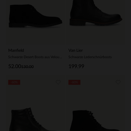
Manfield
Van Lier
Schwarze Desert Boots aus Veloursleder
Schwarze Lederschnürboots
52.00
199.99
130.00
-60%
-60%