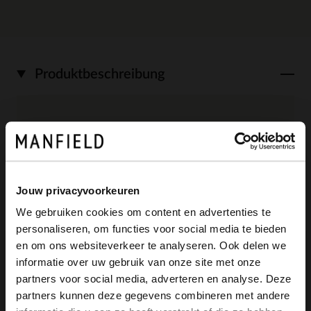
Produktbeschreibung
Roséfarbenes Tuch mit Muster in Altrosa
und Weiß. Das Tuch hat eine Länge und
Breite von 65 cm.
Jouw privacyvoorkeuren
We gebruiken cookies om content en advertenties te
personaliseren, om functies voor social media te bieden
×
en om ons websiteverkeer te analyseren. Ook delen we
Produktdetails
View this website in English?
informatie over uw gebruik van onze site met onze
partners voor social media, adverteren en analyse. Deze
It looks like your language isn't Dutch. Would
Lieferung & Rücksendung
partners kunnen deze gegevens combineren met andere
you like to switch to English?