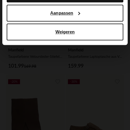
Aanpassen
Weigeren
Manfield
Manfield
Taupefarbene Veloursleder-Stiefel mit Absatz
Taupefarbene Laptoptasche aus Veloursleder 18.5 Zoll
101.99
159.99
169.98
-20%
-30%