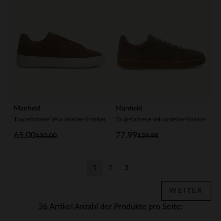
Manfield
Manfield
Taupefarbene Veloursleder-Sneaker
Taupefarbene Veloursleder-Sneaker
65.00
77.99
130.00
129.98
1
2
3
Aktuelle Seite
Zurück
Zurück
WEITER
Anzahl der Produkte pro Seite: