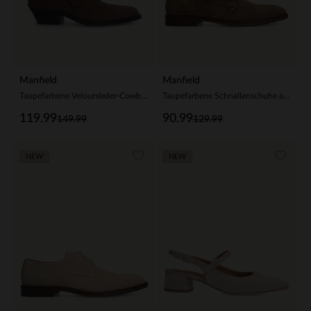
Manfield
Manfield
Taupefarbene Veloursleder-Cowboystiefel mit Umschlag
Taupefarbene Schnallenschuhe aus Veloursleder
119.99
90.99
149.99
129.99
NEW
NEW