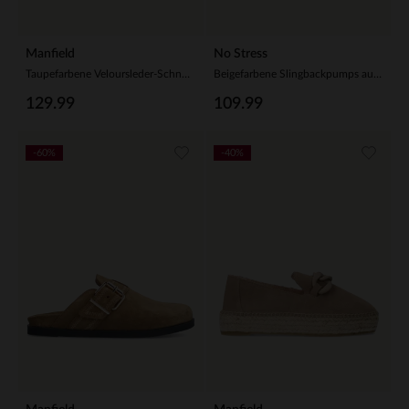
Manfield
No Stress
Taupefarbene Veloursleder-Schnürschuhe
Beigefarbene Slingbackpumps aus Veloursleder
129.99
109.99
-60%
-40%