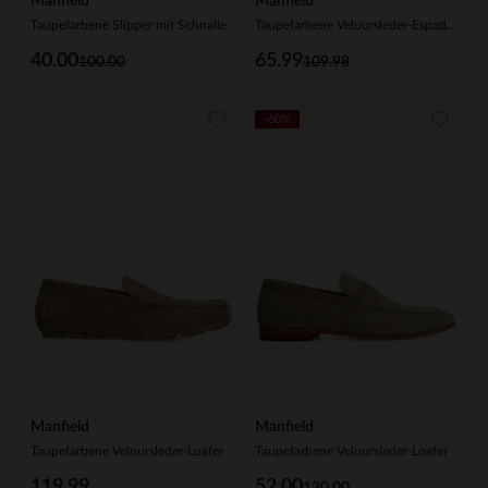
Manfield
Manfield
Taupefarbene Slipper mit Schnalle
Taupefarbene Veloursleder-Espadrilles mit Kette
40.00
65.99
100.00
109.98
-60%
Manfield
Manfield
Taupefarbene Veloursleder-Loafer
Taupefarbene Veloursleder-Loafer
119.99
52.00
130.00