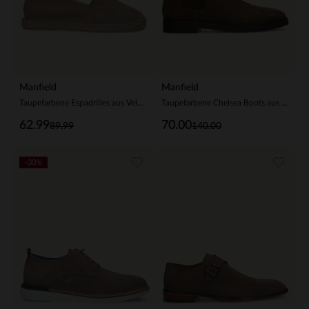
Manfield
Manfield
Taupefarbene Espadrilles aus Veloursleder
Taupefarbene Chelsea Boots aus Veloursleder
62.99
70.00
89.99
140.00
-30%