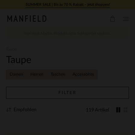
Zum Inhalt springen
SUMMER SALE | Bis zu 70 % Rabatt – jetzt shoppen!
Taupe
Taupe
Damen
Herren
Taschen
Accessoires
FILTER
Empfohlen
119 Artikel