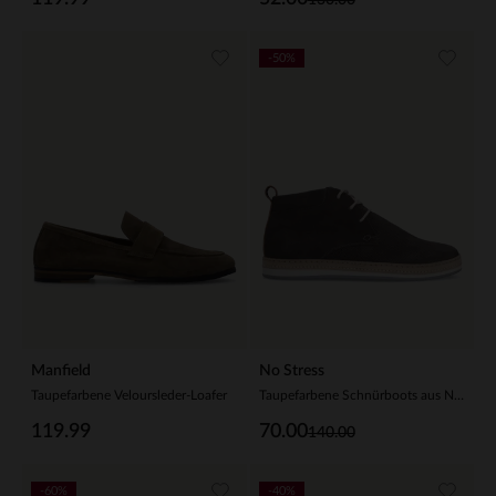
-50%
Manfield
No Stress
Taupefarbene Veloursleder-Loafer
Taupefarbene Schnürboots aus Nubukleder
119.99
70.00
140.00
-60%
-40%