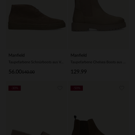
Manfield
Manfield
Taupefarbene Schnürboots aus Veloursleder
Taupefarbene Chelsea Boots aus Leder
56.00
129.99
140.00
-30%
-50%