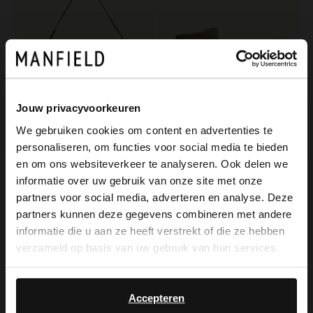
Jouw privacyvoorkeuren
We gebruiken cookies om content en advertenties te
personaliseren, om functies voor social media te bieden
×
Manfield
Manfield
en om ons websiteverkeer te analyseren. Ook delen we
View this website in English?
Braune Schultertasche aus Veloursleder
Taupefarbene Schnürboots aus Nubukleder
informatie over uw gebruik van onze site met onze
partners voor social media, adverteren en analyse. Deze
89.99
70.00
140.00
It looks like your language isn't Dutch. Would
partners kunnen deze gegevens combineren met andere
you like to switch to English?
informatie die u aan ze heeft verstrekt of die ze hebben
-40%
verzameld op basis van uw gebruik van hun services.
Yes, switch to
No, stay in Dutch
English
Accepteren