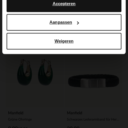
Manfield
Manfield
Accepteren
Roséfarbene Ohrringe mit goldfarbenem Rand
Schwarzes Perlenarmband für Herren
4.50
19.99
14.99
Aanpassen
-60%
STAINLESS STEEL
Weigeren
Manfield
Manfield
Grüne Ohrringe
Schwarzes Lederarmband für Herren in Flecht-Optik