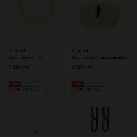
Manfield
Manfield
Roséfarbener Armreif
Beigefarbenes Armband mit goldfarbenen Details
5.20
6.50
12.99
12.99
-70%
-60%
STAINLESS STEEL
STAINLESS STEEL