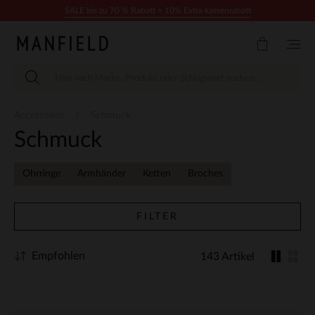
Zum Inhalt springen
SALE bis zu 70 % Rabatt + 10% Extra kassenrabatt
Accessoires
Schmuck
Schmuck
Ohrringe
Armbänder
Ketten
Broches
FILTER
Empfohlen
143 Artikel