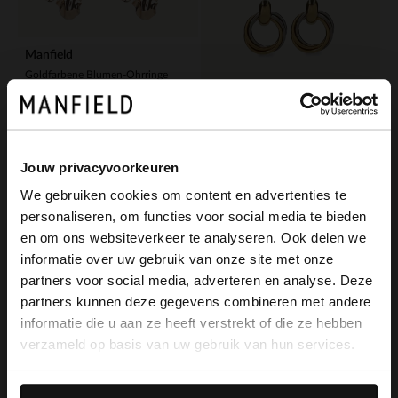
Manfield
Goldfarbene Blumen-Ohrringe
4.50
14.99
Manfield
Gold- und silberfarbene Ohrstecker
Jouw privacyvoorkeuren
8.00
19.99
We gebruiken cookies om content en advertenties te
personaliseren, om functies voor social media te bieden
-70%
×
en om ons websiteverkeer te analyseren. Ook delen we
View this website in English?
informatie over uw gebruik van onze site met onze
partners voor social media, adverteren en analyse. Deze
It looks like your language isn't Dutch. Would
partners kunnen deze gegevens combineren met andere
you like to switch to English?
informatie die u aan ze heeft verstrekt of die ze hebben
verzameld op basis van uw gebruik van hun services.
Yes, switch to
No, stay in Dutch
English