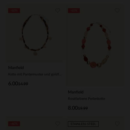
-60%
-60%
Manfield
Kette mit Pantermuster und goldfarbenen Anhängern
6.00
14.99
Manfield
Roséfarbene Perlenkette
8.00
19.99
-60%
STAINLESS STEEL