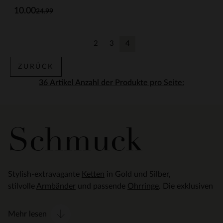
10.00
24.99
2
3
4
Zurück
Zurück
Aktuelle Seite
ZURÜCK
Anzahl der Produkte pro Seite:
Schmuck
Stylish-extravagante
Ketten
in Gold und Silber,
stilvolle
Armbänder
und passende
Ohrringe
. Die exklusiven
Mehr lesen