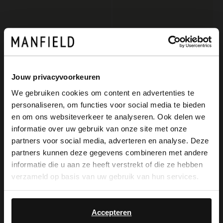
Jouw privacyvoorkeuren
We gebruiken cookies om content en advertenties te
personaliseren, om functies voor social media te bieden
×
No Stress
No Stress
en om ons websiteverkeer te analyseren. Ook delen we
View this website in English?
Dunkelbraune Leder-Loafer mit Kette
Dunkelbraune Veloursleder-Loafer mit Kette
informatie over uw gebruik van onze site met onze
partners voor social media, adverteren en analyse. Deze
129.99
129.99
It looks like your language isn't Dutch. Would
partners kunnen deze gegevens combineren met andere
you like to switch to English?
informatie die u aan ze heeft verstrekt of die ze hebben
NEW
verzameld op basis van uw gebruik van hun services.
Yes, switch to
No, stay in Dutch
English
Accepteren