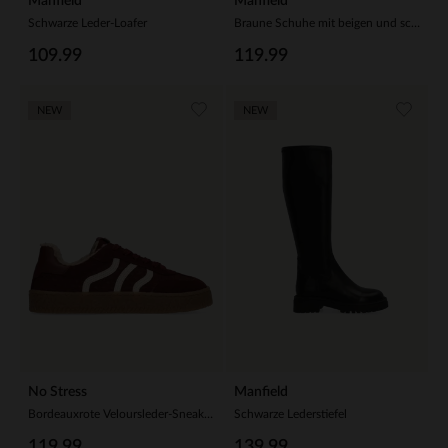
Manfield
Manfield
Schwarze Leder-Loafer
Braune Schuhe mit beigen und schwarzen Stoffdetails
109.99
119.99
NEW
NEW
No Stress
Manfield
Bordeauxrote Veloursleder-Sneaker mit Kunstfellfutter
Schwarze Lederstiefel
119.99
139.99