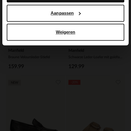
Aanpassen
Weigeren
Manfield
Manfield
Braune Veloursleder-Stiefel
Schwarze Leder-Loafer mit goldfarbenem Detail
159.99
129.99
-20%
NEW