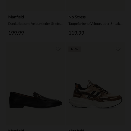
Manfield
No Stress
Dunkelbraune Veloursleder-Stiefel mit Absatz
Taupefarbene Veloursleder-Sneaker mit Kunstfellfutter
199.99
119.99
NEW