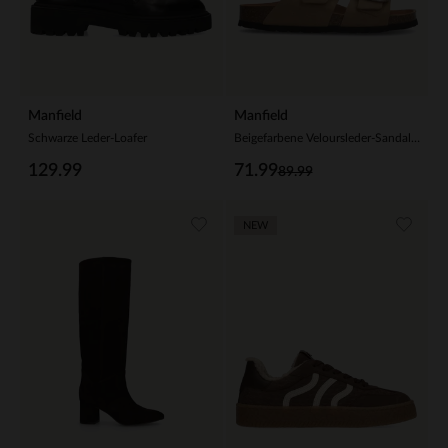
Manfield
Manfield
Schwarze Leder-Loafer
Beigefarbene Veloursleder-Sandalen mit Schnalle
129.99
71.99
89.99
NEW