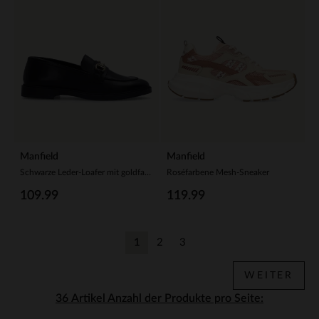
Manfield
Manfield
Schwarze Leder-Loafer mit goldfarbenem Detail
Roséfarbene Mesh-Sneaker
109.99
119.99
1
2
3
Aktuelle Seite
Zurück
Zurück
WEITER
Anzahl der Produkte pro Seite: