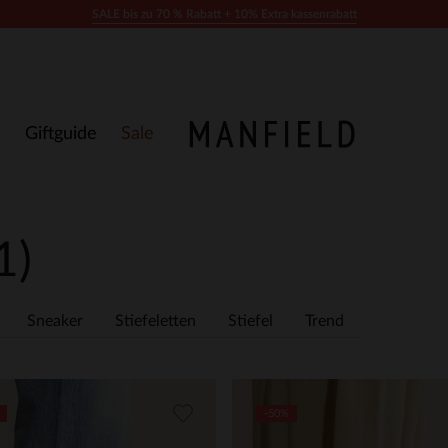
SALE bis zu 70 % Rabatt + 10% Extra kassenrabatt
Giftguide
Sale
1)
Sneaker
Stiefeletten
Stiefel
Trend
-50%