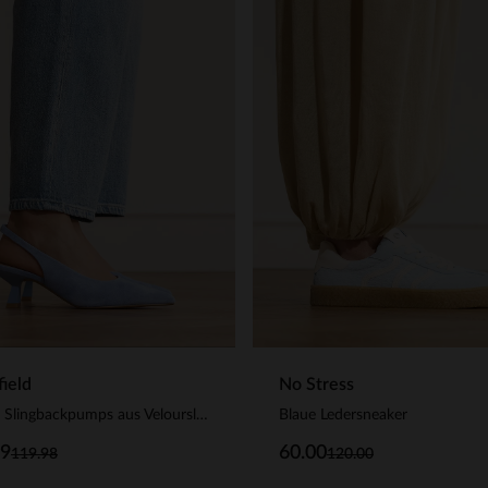
ield
No Stress
Blaue Slingbackpumps aus Veloursleder
Blaue Ledersneaker
99
60.00
119.98
120.00