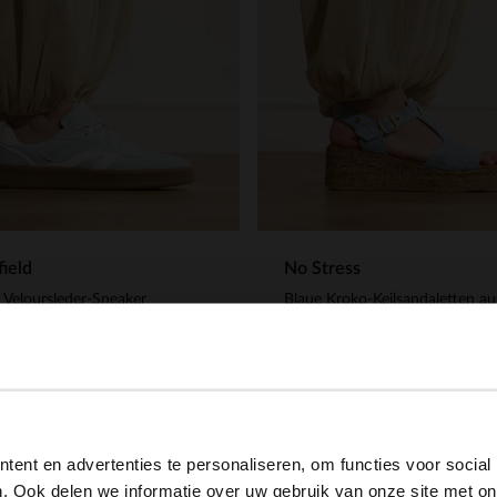
ield
No Stress
 Veloursleder-Sneaker
00
48.00
130.00
120.00
View this website in English?
ent en advertenties te personaliseren, om functies voor social
It looks like your language isn't Dutch. Would you like to
. Ook delen we informatie over uw gebruik van onze site met on