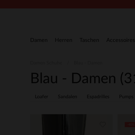
Zum Inhalt springen
Damen
Herren
Taschen
Accessoires
Damen Schuhe
Blau - Damen
Blau - Damen
(3
Loafer
Sandalen
Espadrilles
Pumps
-40%