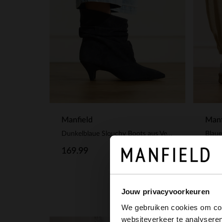
Manfield
Manf
Dunkelblaue Slouchy Boots aus Veloursleder
Blaue
169.99
65.
Jouw privacyvoorkeuren
We gebruiken cookies om cont
websiteverkeer te analyseren