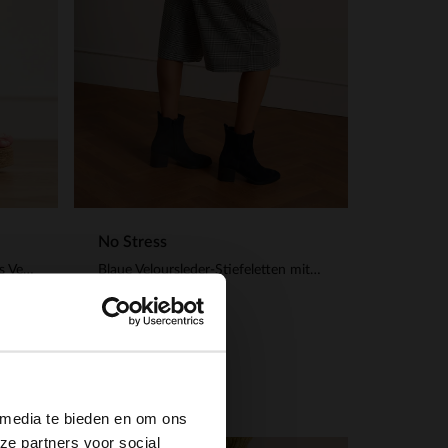
No Stress
Blaue Kroko-Keilsandaletten aus Veloursleder
Blaue Veloursleder-Stiefeletten mit Absatz
139.99
×
 media te bieden en om ons
ze partners voor social