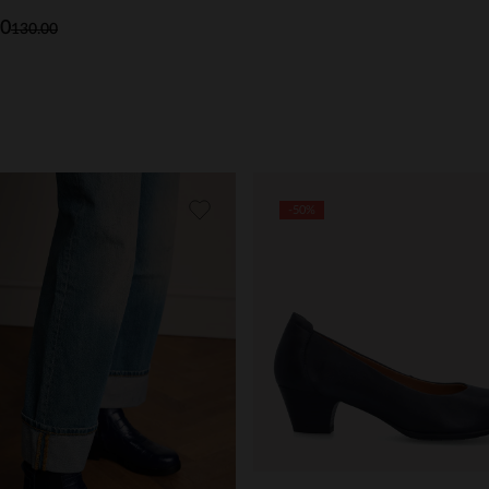
00
130.00
-50%