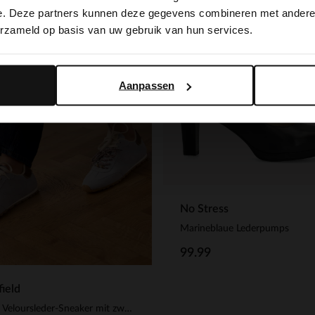
switch to English?
e. Deze partners kunnen deze gegevens combineren met andere i
erzameld op basis van uw gebruik van hun services.
Yes, switch to English
No, stay in Dutch
Aanpassen
No Stress
Marineblaue Lederpumps
99.99
ield
Blaue Veloursleder-Sneaker mit zwei Schnürsenkeln