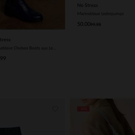
No Stress
Marineblaue Lederpumps
50.00
99.98
tress
Marineblaue Chelsea Boots aus Leder mit Kroko-Details
.99
-50%