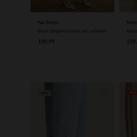
No Stress
Manf
Blaue Slingbackpumps aus Lackleder
Blaue
109.99
159
-50%
NEW