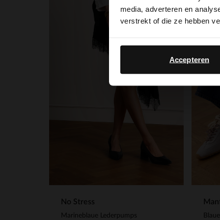
media, adverteren en analys
-50%
verstrekt of die ze hebben v
Accepteren
No Stress
Manf
Marineblaue Lederpumps