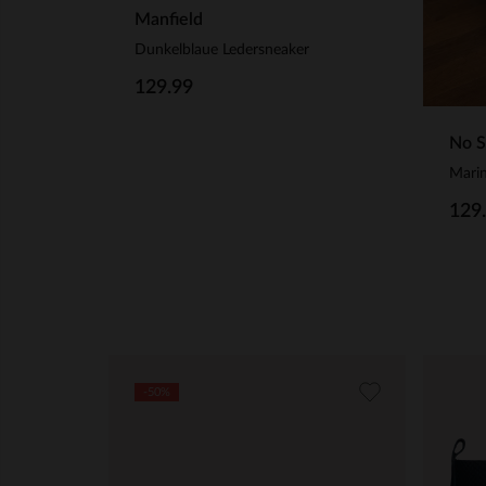
Manfield
Dunkelblaue Ledersneaker
129.99
No S
129
-50%