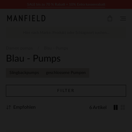
Zum Inhalt springen
SALE bis zu 70 % Rabatt + 10% Extra kassenrabatt
Damen pumps
Blau - Pumps
Blau - Pumps
Slingbackpumps
geschlossene Pumpen
FILTER
Empfohlen
6 Artikel