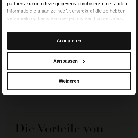
partners kunnen deze gegevens combineren met andere
you like to switch to English?
informatie die u aan ze heeft verstrekt of die ze hebben
verzameld op basis van uw gebruik van hun services.
Yes, switch to
No, stay in Dutch
English
Accepteren
No Stress
No Stress
Aanpassen
Marineblaue Lederpumps
Marineblaue Lederpumps
99.99
50.00
99.98
Weigeren
Die Vorteile von