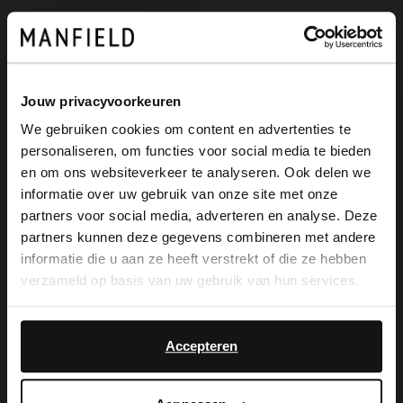
Jouw privacyvoorkeuren
We gebruiken cookies om content en advertenties te
personaliseren, om functies voor social media te bieden
×
en om ons websiteverkeer te analyseren. Ook delen we
View this website in English?
informatie over uw gebruik van onze site met onze
partners voor social media, adverteren en analyse. Deze
No Stress
It looks like your language isn't Dutch. Would
partners kunnen deze gegevens combineren met andere
Marineblaue Lederpumps
you like to switch to English?
informatie die u aan ze heeft verstrekt of die ze hebben
99.99
verzameld op basis van uw gebruik van hun services.
Yes, switch to
No, stay in Dutch
English
Accepteren