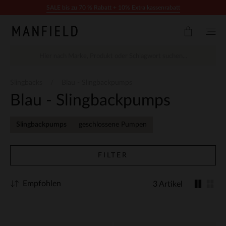
Zum Inhalt springen
SALE bis zu 70 % Rabatt + 10% Extra kassenrabatt
Slingbacks
Blau - Slingbackpumps
Blau - Slingbackpumps
Slingbackpumps
geschlossene Pumpen
FILTER
Empfohlen
3 Artikel