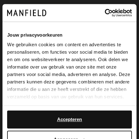
Jouw privacyvoorkeuren
We gebruiken cookies om content en advertenties te
personaliseren, om functies voor social media te bieden
×
en om ons websiteverkeer te analyseren. Ook delen we
View this website in English?
informatie over uw gebruik van onze site met onze
partners voor social media, adverteren en analyse. Deze
No Stress
It looks like your language isn't Dutch. Would
partners kunnen deze gegevens combineren met andere
Blaue Slingbackpumps aus Lackleder
you like to switch to English?
informatie die u aan ze heeft verstrekt of die ze hebben
109.99
verzameld op basis van uw gebruik van hun services.
Yes, switch to
No, stay in Dutch
English
Accepteren