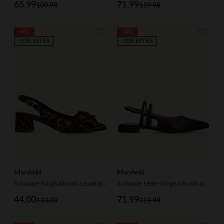
65.99
71.99
109.98
119.98
-60%
-40%
-10% EXTRA
-10% EXTRA
Manfield
Manfield
Schwarze Slingbacks mit Leoprint und Schleife
Schwarze Leder-Slingbacks mit doppeltem Riemchen
44.00
71.99
110.00
119.98