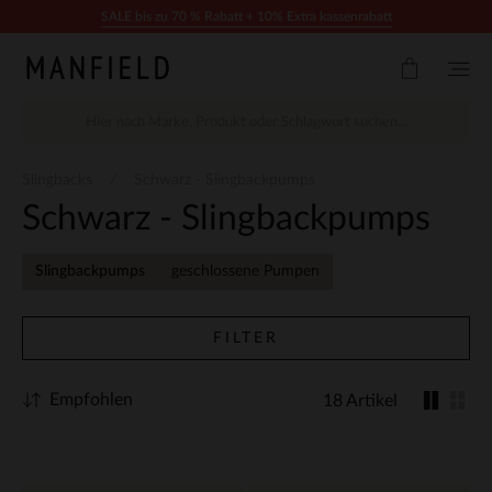
Zum Inhalt springen
SALE bis zu 70 % Rabatt + 10% Extra kassenrabatt
Slingbacks
Schwarz - Slingbackpumps
Schwarz - Slingbackpumps
Slingbackpumps
geschlossene Pumpen
FILTER
Empfohlen
18 Artikel