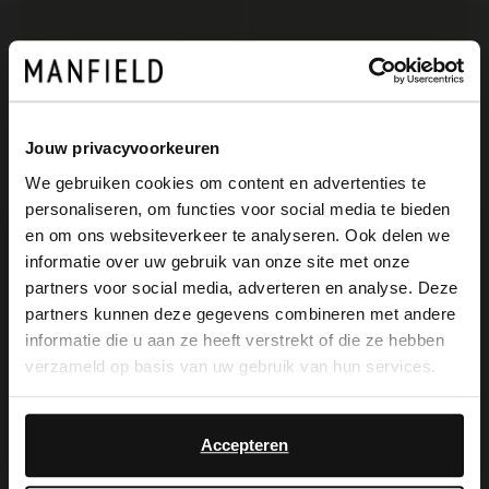
Manfield
Manfield
Schwarze Slingbacks aus Veloursleder
Weiße Slingbacks aus Leder
60.00
71.99
120.00
119.98
Jouw privacyvoorkeuren
We gebruiken cookies om content en advertenties te
-40%
-40%
personaliseren, om functies voor social media te bieden
-10% EXTRA
-10% EXTRA
×
en om ons websiteverkeer te analyseren. Ook delen we
View this website in English?
informatie over uw gebruik van onze site met onze
partners voor social media, adverteren en analyse. Deze
It looks like your language isn't Dutch. Would
partners kunnen deze gegevens combineren met andere
you like to switch to English?
informatie die u aan ze heeft verstrekt of die ze hebben
verzameld op basis van uw gebruik van hun services.
Yes, switch to
No, stay in Dutch
English
Accepteren