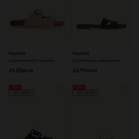
Manfield
Manfield
Beigefarbene Bast-Sandalen
Dunkelbraune Ledersandalen
45.00
63.99
89.98
79.99
-40%
-30%
-10% EXTRA
-10% EXTRA