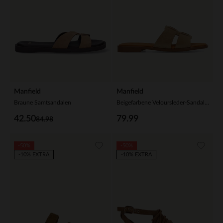
Manfield
Manfield
Braune Samtsandalen
Beigefarbene Veloursleder-Sandalen
42.50
79.99
84.98
-50%
-50%
-10% EXTRA
-10% EXTRA