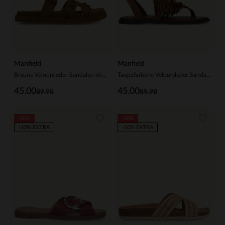
Manfield
Manfield
Braune Veloursleder-Sandalen mit Riemchen
Taupefarbene Veloursleder-Sandalen
45.00
45.00
89.98
89.98
-60%
-30%
-10% EXTRA
-10% EXTRA