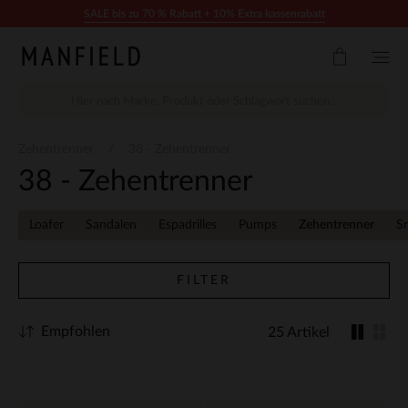
Zum Inhalt springen
SALE bis zu 70 % Rabatt + 10% Extra kassenrabatt
Zehentrenner
38 - Zehentrenner
38 - Zehentrenner
Loafer
Sandalen
Espadrilles
Pumps
Zehentrenner
S
FILTER
Empfohlen
25 Artikel