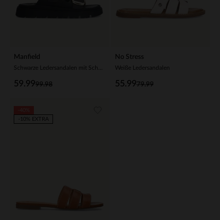
Manfield
No Stress
Schwarze Ledersandalen mit Schnalle
Weiße Ledersandalen
59.99
55.99
99.98
79.99
-40%
-10% EXTRA