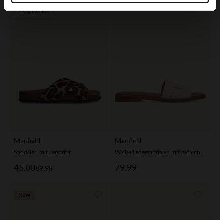
-50%
-10% EXTRA
Manfield
Manfield
Sandalen mit Leoprint
Weiße Ledersandalen mit geflochtenem Riemchen
45.00
79.99
89.98
NEW