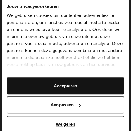
79.99
53.99
89.98
Jouw privacyvoorkeuren
We gebruiken cookies om content en advertenties te
-20%
NEW
personaliseren, om functies voor social media te bieden
-10% EXTRA
×
en om ons websiteverkeer te analyseren. Ook delen we
View this website in English?
informatie over uw gebruik van onze site met onze
partners voor social media, adverteren en analyse. Deze
It looks like your language isn't Dutch. Would
partners kunnen deze gegevens combineren met andere
you like to switch to English?
informatie die u aan ze heeft verstrekt of die ze hebben
verzameld op basis van uw gebruik van hun services.
Yes, switch to
No, stay in Dutch
English
Accepteren
Manfield
Manfield
Aanpassen
Schwarze Ledersandalen
Dunkelbraune Veloursleder-Sandalen mit Fransen
63.99
89.99
79.99
Weigeren