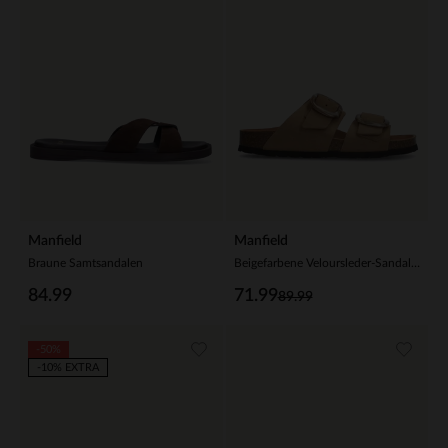
Manfield
Manfield
Braune Samtsandalen
Beigefarbene Veloursleder-Sandalen mit Schnalle
84.99
71.99
89.99
-50%
-10% EXTRA