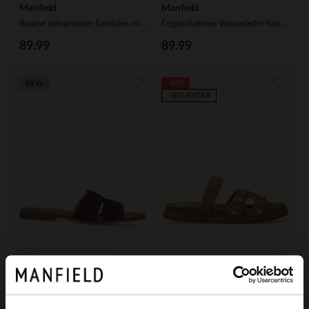
Manfield
Manfield
Braune Veloursleder-Sandalen mit Schnalle
Cognacfarbene Veloursleder-Sandalen mit Fransen
89.99
89.99
-40%
NEW
-10% EXTRA
Manfield
Manfield
Braune Veloursleder-Sandalen
Cognacfarbene Veloursleder-Sandalen mit Riemchen