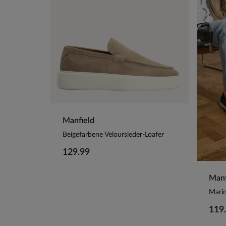
Manfield
Beigefarbene Veloursleder-Loafer
129.99
Manf
Marin
119