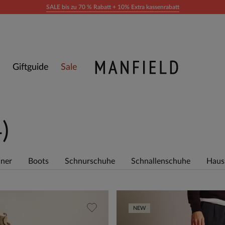
SALE bis zu 70 % Rabatt + 10% Extra kassenrabatt
Giftguide
Sale
)
ner
Boots
Schnurschuhe
Schnallenschuhe
Haus
NEW