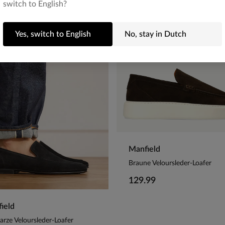
switch to English?
Yes, switch to English
No, stay in Dutch
Manfield
Braune Veloursleder-Loafer
129.99
ield
rze Veloursleder-Loafer