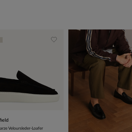
ield
rze Veloursleder-Loafer