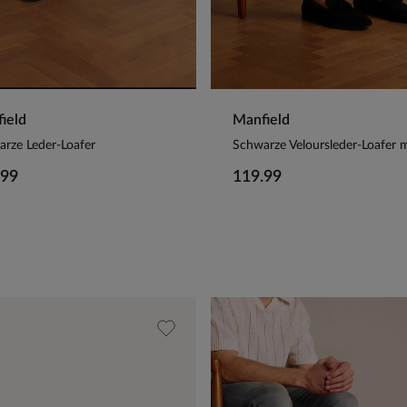
ield
Manfield
rze Leder-Loafer
.99
119.99