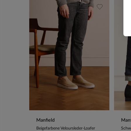
Manfield
Manf
Beigefarbene Veloursleder-Loafer
Schwa