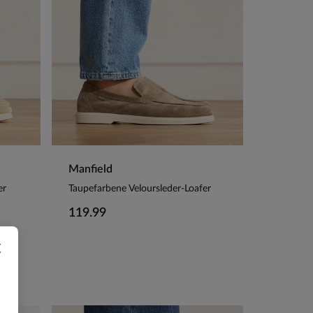
Manfield
er
Taupefarbene Veloursleder-Loafer
119.99
×