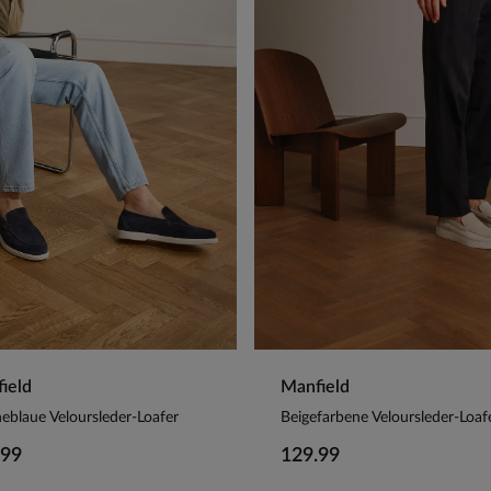
ield
Manfield
eblaue Veloursleder-Loafer
Beigefarbene Veloursleder-Loaf
.99
129.99