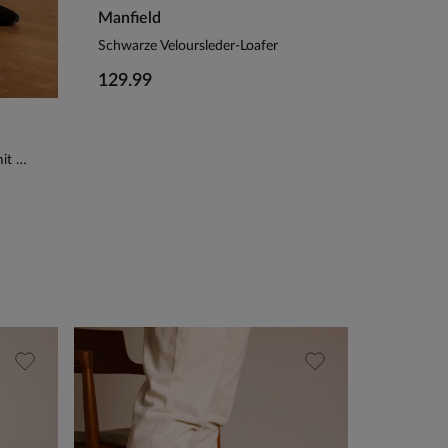
Manfield
Schwarze Veloursleder-Loafer
129.99
Schwarze Veloursleder-Loafer mit Quasten