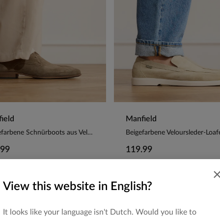
ield
Manfield
Taupefarbene Schnürboots aus Veloursleder
Beigefarbene Veloursleder-Loaf
.99
119.99
View this website in English?
It looks like your language isn't Dutch. Would you like to