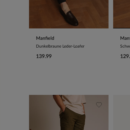
Manfield
Manf
Dunkelbraune Leder-Loafer
Schwa
139.99
129