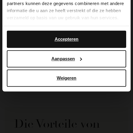
partners kunnen deze gegevens combineren met andere
you like to switch to English?
informatie die u aan ze heeft verstrekt of die ze hebben
verzameld op basis van uw gebruik van hun services.
Yes, switch to
No, stay in Dutch
English
Accepteren
Manfield
Manfield
Aanpassen
Taupefarbene Pantoffeln
Dunkelgraue Pantoffeln
39.99
39.99
Weigeren
Die Vorteile von