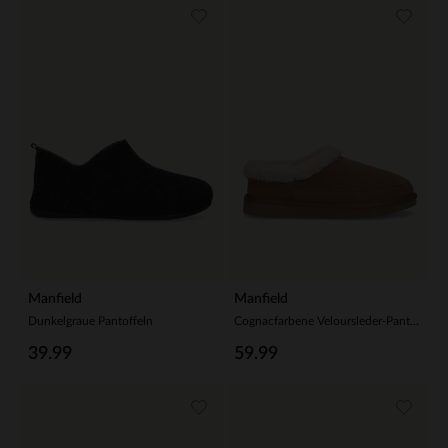
Manfield
Manfield
Dunkelgraue Pantoffeln
Cognacfarbene Veloursleder-Pantoffeln mit Kunstfellfutter
39.99
59.99