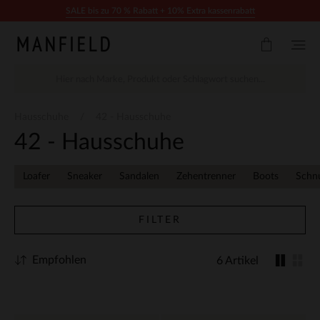
Zum Inhalt springen
SALE bis zu 70 % Rabatt + 10% Extra kassenrabatt
Hausschuhe
42 - Hausschuhe
42 - Hausschuhe
Loafer
Sneaker
Sandalen
Zehentrenner
Boots
Schn
FILTER
Empfohlen
6 Artikel