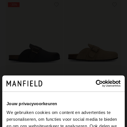
-30%
Manfield
Manfield
Braune Nubuk-Slipper
Beigefarbene Slip-ons aus Veloursleder
62.99
99.99
89.99
Jouw privacyvoorkeuren
We gebruiken cookies om content en advertenties te
personaliseren, om functies voor social media te bieden
×
en om ons websiteverkeer te analyseren. Ook delen we