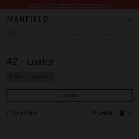
Zum Inhalt springen
SALE bis zu 70 % Rabatt + 10% Extra kassenrabatt
Loafer
42 - Loafer
42 - Loafer
Slipper
Espadrilles
FILTER
Empfohlen
99 Artikel