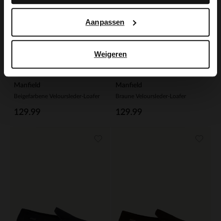
Aanpassen
Weigeren
Manfield
Manfield
Beigefarbene Veloursleder-Loafer
Braune Veloursleder-Loafer
129.99
129.99