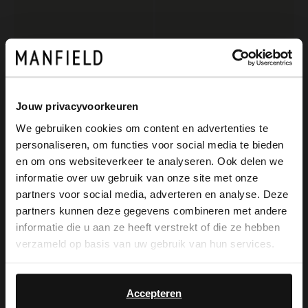
Jouw privacyvoorkeuren
We gebruiken cookies om content en advertenties te
personaliseren, om functies voor social media te bieden
×
Manfield
Manfield
en om ons websiteverkeer te analyseren. Ook delen we
View this website in English?
Beigefarbene Veloursleder-Boat shoes
Schwarze Veloursleder-Loafer
informatie over uw gebruik van onze site met onze
partners voor social media, adverteren en analyse. Deze
90.99
119.99
129.99
It looks like your language isn't Dutch. Would
partners kunnen deze gegevens combineren met andere
you like to switch to English?
informatie die u aan ze heeft verstrekt of die ze hebben
NEW
verzameld op basis van uw gebruik van hun services.
Yes, switch to
No, stay in Dutch
English
Accepteren