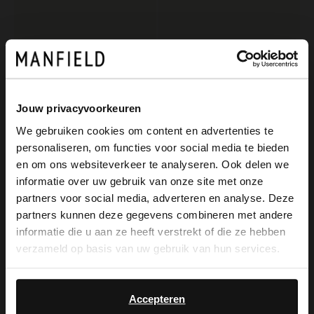
Jouw privacyvoorkeuren
We gebruiken cookies om content en advertenties te
personaliseren, om functies voor social media te bieden
×
Manfield
Manfield
en om ons websiteverkeer te analyseren. Ook delen we
View this website in English?
Beigefarbene Veloursleder-Loafer
Beigefarbene Veloursleder-Boat shoes
informatie over uw gebruik van onze site met onze
partners voor social media, adverteren en analyse. Deze
129.99
90.99
129.99
It looks like your language isn't Dutch. Would
partners kunnen deze gegevens combineren met andere
you like to switch to English?
informatie die u aan ze heeft verstrekt of die ze hebben
NEW
verzameld op basis van uw gebruik van hun services.
Yes, switch to
No, stay in Dutch
English
Accepteren