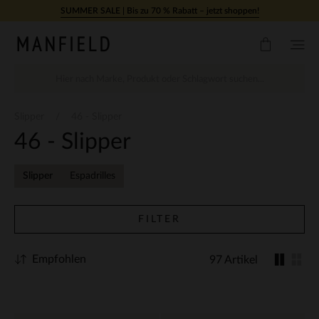
Zum Inhalt springen
SUMMER SALE | Bis zu 70 % Rabatt – jetzt shoppen!
Slipper
46 - Slipper
46 - Slipper
Slipper
Espadrilles
FILTER
Empfohlen
97 Artikel