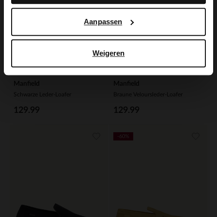
Aanpassen
Weigeren
Manfield
Manfield
Schwarze Leder-Loafer
Braune Veloursleder-Loafer
129.99
129.99
-60%