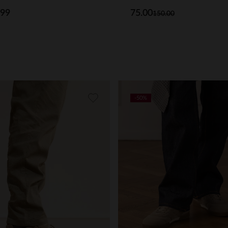
.99
75.00
150.00
-50%