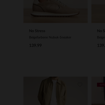
No Stress
No S
Beigefarbene Nubuk-Sneaker
Beig
139.99
139
-60%