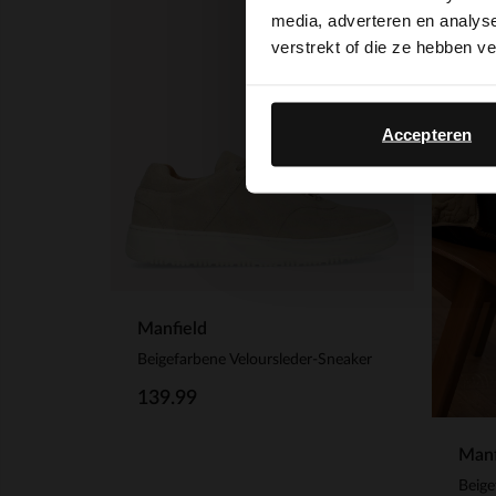
media, adverteren en analys
verstrekt of die ze hebben v
Accepteren
Manfield
Beigefarbene Veloursleder-Sneaker
139.99
Manf
Beig