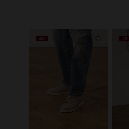
-60%
-70%