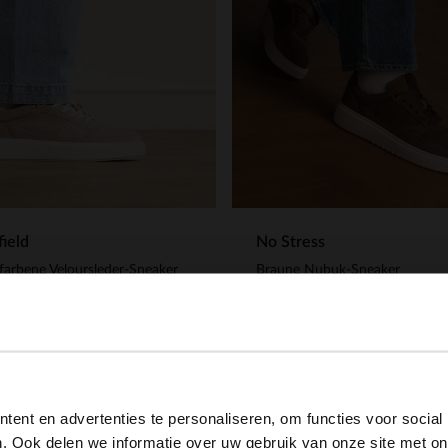
ield
No Stress
farbene Veloursleder-Sneaker
Braune Nubuk-Sneaker
.99
52.00
130.00
View this website in English?
ent en advertenties te personaliseren, om functies voor social
It looks like your language isn't Dutch. Would you like to
. Ook delen we informatie over uw gebruik van onze site met on