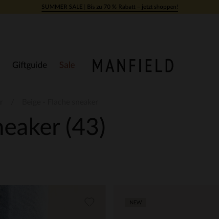
SUMMER SALE | Bis zu 70 % Rabatt – jetzt shoppen!
Giftguide
Sale
r
Beige - Flache sneaker
sneaker
(43)
NEW