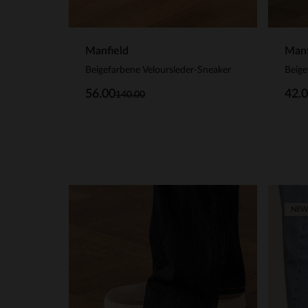
Manfield
Manf
Beigefarbene Veloursleder-Sneaker
Beige
56.00
42.
140.00
NEW