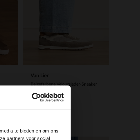
Van Lier
Beigefarbene Veloursleder-Sneaker
189.99
×
 media te bieden en om ons
ze partners voor social