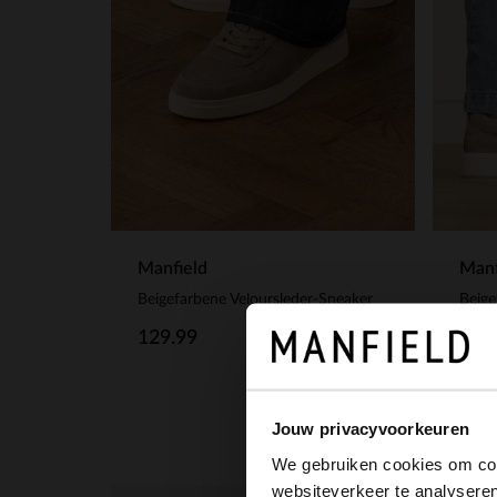
Manfield
Manf
Beigefarbene Veloursleder-Sneaker
Beige
129.99
139
Jouw privacyvoorkeuren
We gebruiken cookies om cont
websiteverkeer te analyseren