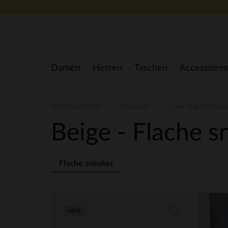
Zum Inhalt springen
Damen
Herren
Taschen
Accessoires
Herrenschuhe
Sneaker
Low-Top-Sneake
Beige - Flache 
Flache sneaker
NEW