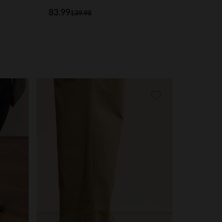
83.99
139.98