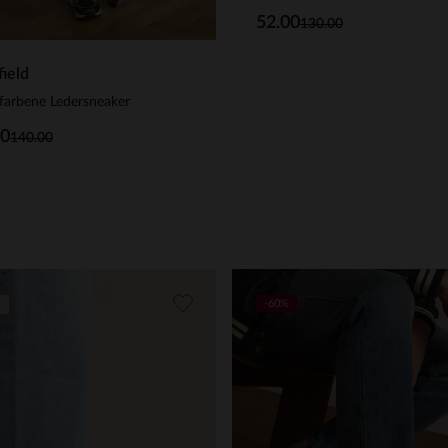
52.00
130.00
ield
farbene Ledersneaker
00
140.00
-60%