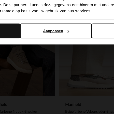
switch to English?
e. Deze partners kunnen deze gegevens combineren met andere i
-50%
erzameld op basis van uw gebruik van hun services.
Yes, switch to English
No, stay in Dutch
Aanpassen
ield
Manfield
efarbene Nubuk-Sneaker
Beigefarbene Veloursleder-Sne