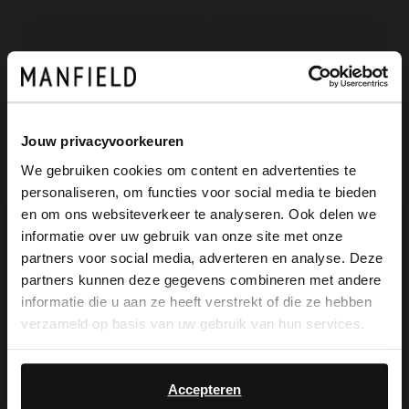
Jouw privacyvoorkeuren
We gebruiken cookies om content en advertenties te
personaliseren, om functies voor social media te bieden
×
Manfield
Manfield
en om ons websiteverkeer te analyseren. Ook delen we
View this website in English?
Schwarze Veloursleder-Loafer
Beigefarbene Veloursleder-Loafer
informatie over uw gebruik van onze site met onze
partners voor social media, adverteren en analyse. Deze
119.99
129.99
It looks like your language isn't Dutch. Would
partners kunnen deze gegevens combineren met andere
you like to switch to English?
informatie die u aan ze heeft verstrekt of die ze hebben
verzameld op basis van uw gebruik van hun services.
Yes, switch to
No, stay in Dutch
English
Accepteren