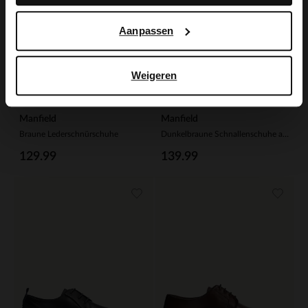
Aanpassen
Weigeren
Manfield
Manfield
Braune Lederschnürschuhe
Dunkelbraune Schnallenschuhe aus Veloursleder
129.99
139.99