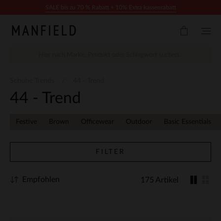
Zum Inhalt springen
SALE bis zu 70 % Rabatt + 10% Extra kassenrabatt
Schuhe Trends
44 - Trend
44 - Trend
Festive
Brown
Officewear
Outdoor
Basic Essentials
FILTER
Empfohlen
175 Artikel