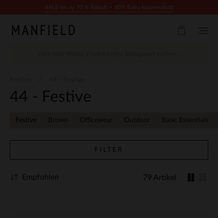
Zum Inhalt springen
SALE bis zu 70 % Rabatt + 10% Extra kassenrabatt
Festive
44 - Festive
44 - Festive
Festive
Brown
Officewear
Outdoor
Basic Essentials
FILTER
Empfohlen
79 Artikel