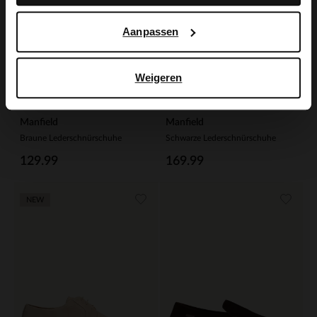
Aanpassen
Weigeren
Manfield
Manfield
Braune Lederschnürschuhe
Schwarze Lederschnürschuhe
129.99
169.99
NEW