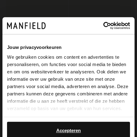
Jouw privacyvoorkeuren
We gebruiken cookies om content en advertenties te
personaliseren, om functies voor social media te bieden
×
Manfield
Manfield
en om ons websiteverkeer te analyseren. Ook delen we
View this website in English?
Braune Lederschnürschuhe
Braune Lederschnürschuhe
informatie over uw gebruik van onze site met onze
partners voor social media, adverteren en analyse. Deze
169.99
129.99
It looks like your language isn't Dutch. Would
partners kunnen deze gegevens combineren met andere
you like to switch to English?
informatie die u aan ze heeft verstrekt of die ze hebben
NEW
verzameld op basis van uw gebruik van hun services.
Yes, switch to
No, stay in Dutch
English
Accepteren