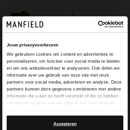
Jouw privacyvoorkeuren
We gebruiken cookies om content en advertenties te
personaliseren, om functies voor social media te bieden
×
Black label
Manfield
en om ons websiteverkeer te analyseren. Ook delen we
View this website in English?
Braune Lederschnürboots
Braune Chelsea Boots aus Veloursleder
informatie over uw gebruik van onze site met onze
partners voor social media, adverteren en analyse. Deze
199.99
149.99
It looks like your language isn't Dutch. Would
partners kunnen deze gegevens combineren met andere
you like to switch to English?
informatie die u aan ze heeft verstrekt of die ze hebben
NEW
verzameld op basis van uw gebruik van hun services.
Yes, switch to
No, stay in Dutch
English
Accepteren