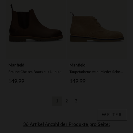
Manfield
Manfield
Braune Chelsea Boots aus Nubukleder
Taupefarbene Veloursleder-Schnürschuhe
149.99
149.99
1
2
3
Aktuelle Seite
Zurück
Zurück
WEITER
Anzahl der Produkte pro Seite: