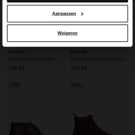
Aanpassen
Weigeren
Manfield
Manfield
Braune Veloursleder-Sneaker
Braune Chelsea Boots aus Veloursleder
139.99
139.99
NEW
NEW