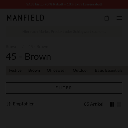
Zum Inhalt springen
SALE bis zu 70 % Rabatt + 10% Extra kassenrabatt
Brown
45 - Brown
45 - Brown
Festive
Brown
Officewear
Outdoor
Basic Essentials
FILTER
Empfohlen
85 Artikel