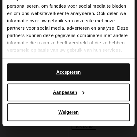
-20%
personaliseren, om functies voor social media te bieden
-10% EXTRA
×
en om ons websiteverkeer te analyseren. Ook delen we
View this website in English?
informatie over uw gebruik van onze site met onze
partners voor social media, adverteren en analyse. Deze
It looks like your language isn't Dutch. Would
partners kunnen deze gegevens combineren met andere
you like to switch to English?
informatie die u aan ze heeft verstrekt of die ze hebben
verzameld op basis van uw gebruik van hun services.
Yes, switch to
No, stay in Dutch
English
Accepteren
Manfield
Manfield
Aanpassen
Schwarze Veloursleder-Loafer mit sportlicher Sohle
Schwarze Veloursleder-Loafer
103.99
119.99
129.99
Weigeren
-60%
-10% EXTRA