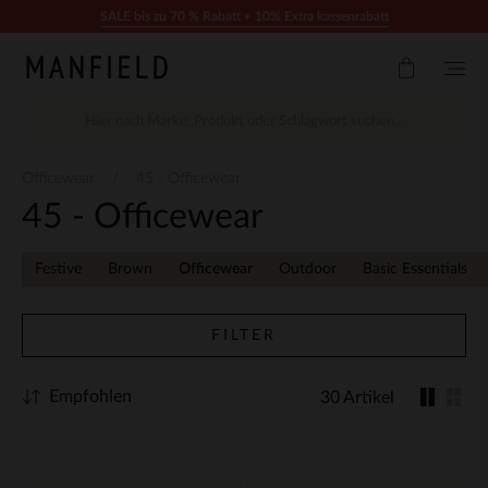
Zum Inhalt springen
SALE bis zu 70 % Rabatt + 10% Extra kassenrabatt
Officewear
45 - Officewear
45 - Officewear
Festive
Brown
Officewear
Outdoor
Basic Essentials
FILTER
Empfohlen
30 Artikel